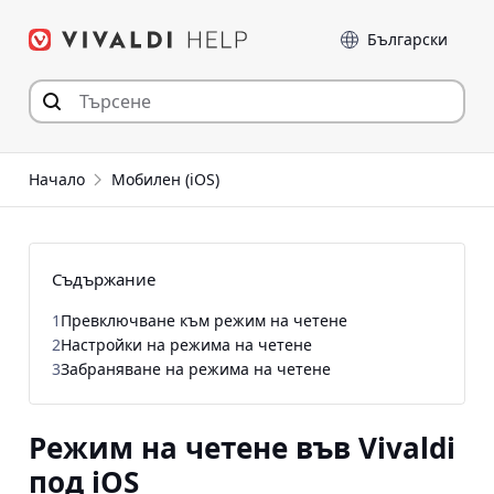
Прескочи
Език
към съдържанието
Начало
Мобилен (iOS)
Съдържание
1
Превключване към режим на четене
2
Настройки на режима на четене
3
Забраняване на режима на четене
Режим на четене във Vivaldi
под iOS