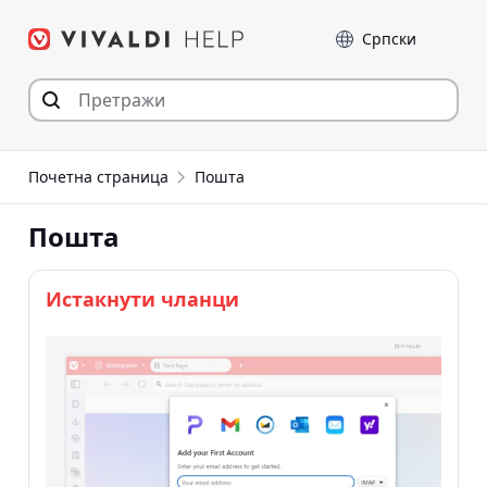
Пређи
Језик
на
садржај
Почетна страница
Пошта
Пошта
Истакнути чланци