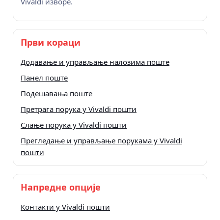
Vivaldi изворе.
Први кораци
Додавање и управљање налозима поште
Панел поште
Подешавања поште
Претрага порука у Vivaldi пошти
Слање порука у Vivaldi пошти
Прегледање и управљање порукама у Vivaldi
пошти
Напредне опције
Контакти у Vivaldi пошти