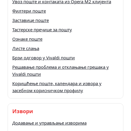
Увоз поште и контаката из Opera M2 клијента
Филтери поште
Заставице поште
Тастерске пречице за пошту
Ознаке поште
Листе слања
Брзи одговор у Vivaldi пошти
Решавање проблема и отклањање грешака у
Vivaldi пошти
Коришћење поште, календара и извора у
засебном корисничком профилу
Извори
Додавање и управљање изворима