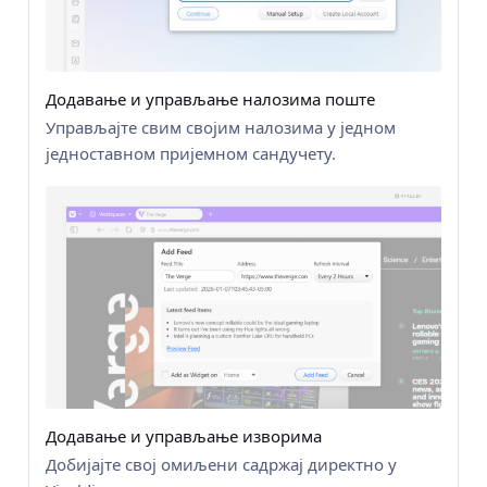
Додавање и управљање налозима поште
Управљајте свим својим налозима у једном
једноставном пријемном сандучету.
Додавање и управљање изворима
Добијајте свој омиљени садржај директно у