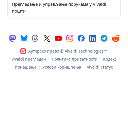
Прегледање и управљање порукама у Vivaldi
пошти
Ауторско право © Vivaldi Technologies™
Vivaldi прегледач
|
Политика приватности
|
Кодекс
понашања
|
Услови коришћења
|
Vivaldi статус