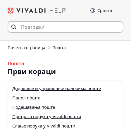
Пређи
Језик
на
садржај
Почетна страница
Пошта
Пошта
Први кораци
Додавање и управљање налозима поште
Панел поште
Подешавања поште
Претрага порука у Vivaldi пошти
Слање порука у Vivaldi пошти