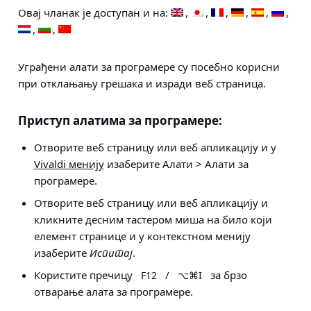
Овај чланак је доступан и на:
Уграђени алати за програмере су посебно корисни
при отклањању грешака и изради веб страница.
Приступ алатима за програмере:
Отворите веб страницу или веб апликацију и у
Vivaldi менију
изаберите
Алати > Алати за
програмере
.
Отворите веб страницу или веб апликацију и
кликните десним тастером миша на било који
елемент странице и у контекстном менију
изаберите
Испитај
.
Користите пречицу
/
за брзо
F12
⌥⌘I
отварање алата за програмере.