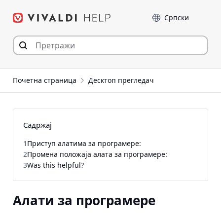
Пређи
Језик
на
садржај
Почетна страница
Десктоп прегледач
Садржај
1
Приступ алатима за програмере:
2
Промена положаја алата за програмере:
3
Was this helpful?
Алати за програмере