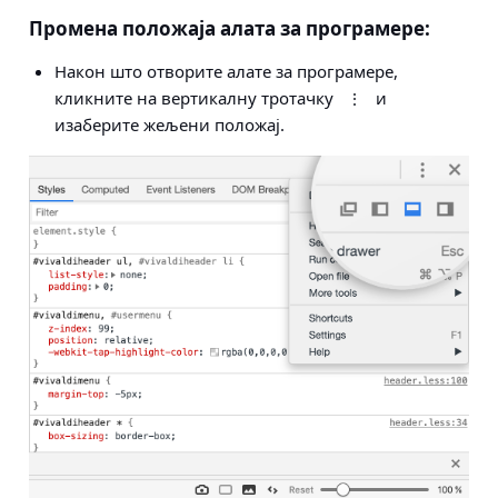
Промена положаја алата за програмере:
Након што отворите алате за програмере,
кликните на вертикалну тротачку
и
⋮
изаберите жељени положај.