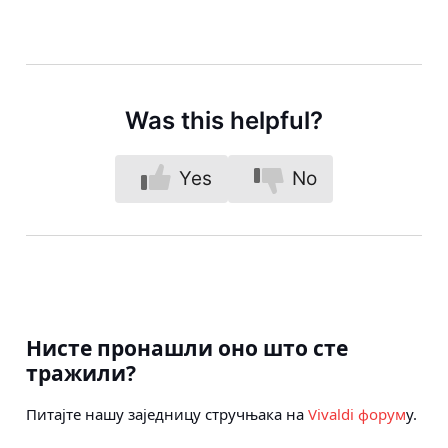
Was this helpful?
Yes
No
Нисте пронашли оно што сте
тражили?
Питајте нашу заједницу стручњака на
Vivaldi форум
у.