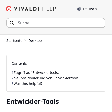
Zum
Sprache
Inhalt
springen
Startseite
Desktop
Contents
1
Zugriff auf Entwicklertools:
2
Neupositionierung von Entwicklertools:
3
Was this helpful?
Entwickler-Tools