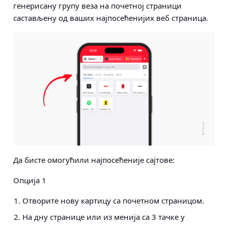
генерисану групу веза на почетној страници
састављену од ваших најпосећенијих веб страница.
Да бисте омогућили најпосећеније сајтове:
Опција 1
Отворите нову картицу са почетном страницом.
На дну странице или из менија са 3 тачке у