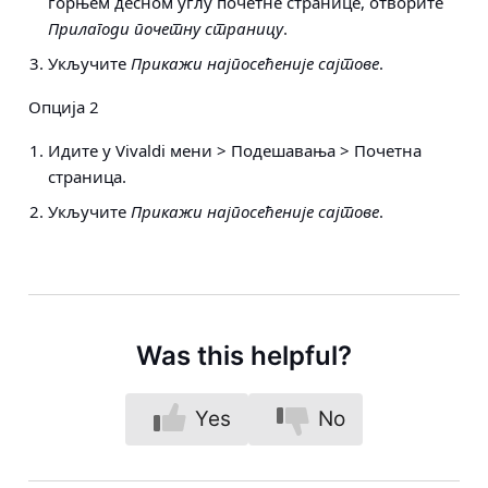
горњем десном углу почетне странице, отворите
Прилагоди почетну страницу
.
Укључите
Прикажи најпосећеније сајтове
.
Опција 2
Идите у Vivaldi мени > Подешавања > Почетна
страница.
Укључите
Прикажи најпосећеније сајтове
.
Was this helpful?
Yes
No