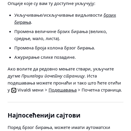
Опције које су вам ту доступне укључују:
Укључивање/искључивање видљивости
брзих
бирања
.
Промена величине брзих бирања (велико,
средње, мало, листа).
Промена броја колона брзог бирања.
Ажурирање слике позадине.
Ако волите да редовно мењате ствари, укључите
дугме
Прилагоди почетну страницу
. Иста
подешавања можете пронаћи и тако што ћете отићи
у
Vivaldi мени >
Подешавања
> Почетна страница
.
Најпосећенији сајтови
Поред брзог бирања, можете имати аутоматски