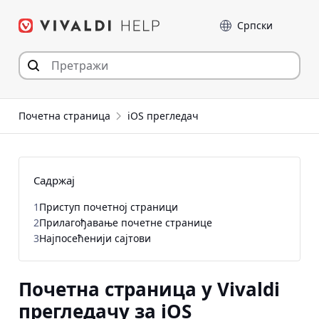
Пређи
Језик
на
садржај
Почетна страница
iOS прегледач
Садржај
1
Приступ почетној страници
2
Прилагођавање почетне странице
3
Најпосећенији сајтови
Почетна страница у Vivaldi
прегледачу за iOS