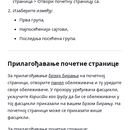
страница > Отвори почетну страницу са
.
Изаберите између:
Прва група,
Најпосећенији сајтови,
Последња посећена група.
Прилагођавање почетне странице
За прилагођавање
брзих бирања
на почетној
страници, отворите
панел
обележивача и ту уредите
своје обележиваче. У прозору уређивача фасцикли,
укључите
Користи као групу
да би се обележивачи у
тој фасцикли приказали на вашем брзом бирању. На
почетној страници може се приказати више
фасцикли.
За прилагођавање почетне странице: