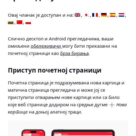
Овај чланак је доступан и на:
Слично десктоп и Android прегледачима, ваши
омиљени
обележивачи
могу бити приказани на
почетној страници као
брза бирања
.
Приступ почетној страници
Почетна страница је подразумевана нова картица и
матична страница прегледача и може јој се
приступити отварањем нове картице или са било
које веб странице додиром на средње дугме
Нова
картица
на доњој алатној траци.