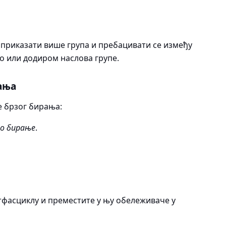
 приказати више група и пребацивати се између
 или додиром наслова групе.
ања
 брзог бирања:
зо бирање
.
тфасциклу и преместите у њу обележиваче у