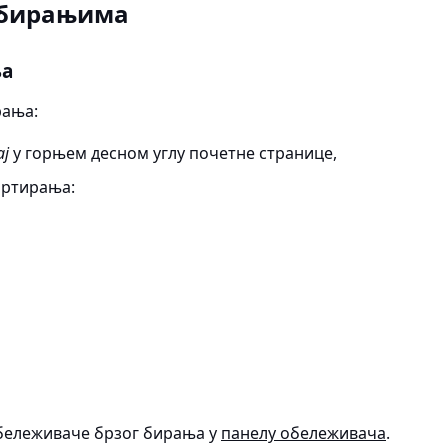
 бирањима
ња
рања:
ај
у горњем десном углу почетне странице,
ортирања:
обележиваче брзог бирања у
панелу обележивача
.