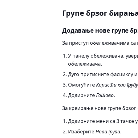
Групе брзог бирањ
Додавање нове групе б
За приступ обележивачима са 
У
панелу обележивача
, уве
обележивача.
Дуго притисните фасциклу 
Омогућите
Користи као груп
Додирните
Готово
.
За креирање нове групе брзог
Додирните мени са 3 тачке 
Изаберите
Нова група
.