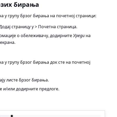
рзих бирања
а у групу брзог бирања на почетној страници:
 Додај страницу у > Почетна страница
.
ормације о обележивачу, додирните
Уреди
на
 екрана.
 у групу брзог бирања док сте на почетној
ају листе брзог бирања.
це и/или додирните предлоге.