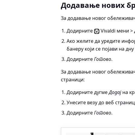
Додавање нових б
За додавање новог обележивач
Додирните
Vivaldi мени >
Ако желите да уредите инф
банеру који се појави на дну
Додирните
Готово
.
За додавање новог обележивача
страници:
Додирните дугме
Додај
на кр
Унесите везу до веб страни
Додирните
Готово
.