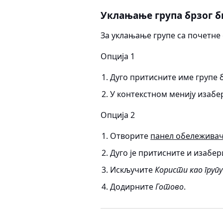
Уклањање група брзог 
За уклањање групе са почетне
Опција 1
Дуго притисните име групе 
У контекстном менију изаб
Опција 2
Отворите
панел обележива
Дуго је притисните и изабе
Искључите
Користи као групу
Додирните
Готово
.