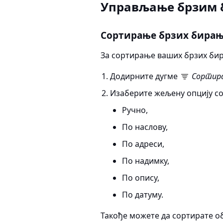
Управљање брзим
Сортирање брзих бира
За сортирање ваших брзих би
Додирните дугме
Сортир
Изаберите жељену опцију с
Ручно,
По наслову,
По адреси,
По надимку,
По опису,
По датуму.
Такође можете да сортирате 