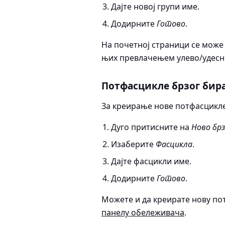
Дајте новој групи име.
Додирните
Готово
.
На почетној страници се може
њих превлачењем улево/удесно
Потфасцикле брзог бир
За креирање нове потфасцикле
Дуго притисните на
Ново бр
Изаберите
Фасцикла
.
Дајте фасцикли име.
Додирните
Готово
.
Можете и да креирате нову по
панелу обележивача
.