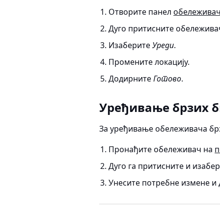
Отворите панел
обележива
Дуго притисните обележивач
Изаберите
Уреди
.
Промените локацију.
Додирните
Готово
.
Уређивање брзих 
За уређивање обележивача бр
Пронађите обележивач на
п
Дуго га притисните и изабе
Унесите потребне измене и