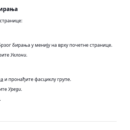
бирања
 странице:
брзог бирања у менију на врху почетне странице.
ерите
Уклони
.
ча
и пронађите фасциклу групе.
рите
Уреди
.
.