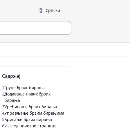
Језик
Садржај
1
Групе брзог бирања
2
Додавање нових брзих
бирања
3
Уређивање брзих бирања
4
Управљање брзим бирањима
5
Брисање брзих бирања
6
Изглед почетне странице