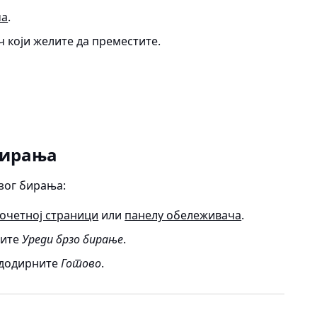
ча
.
 који желите да преместите.
бирања
зог бирања:
очетној страници
или
панелу обележивача
.
рите
Уреди брзо бирање
.
 додирните
Готово
.