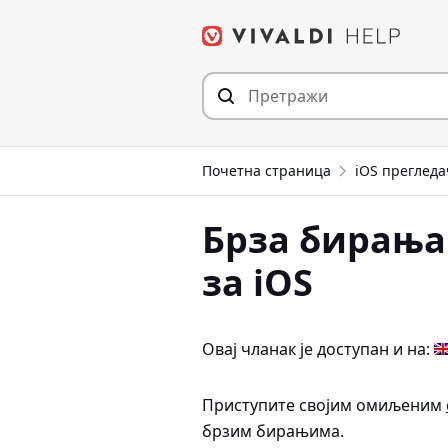
Пређи
на
садржај
Почетна страница
iOS прегледа
Брза бирања 
за iOS
Овај чланак је доступан и на:
Приступите својим омиљеним
брзим бирањима.