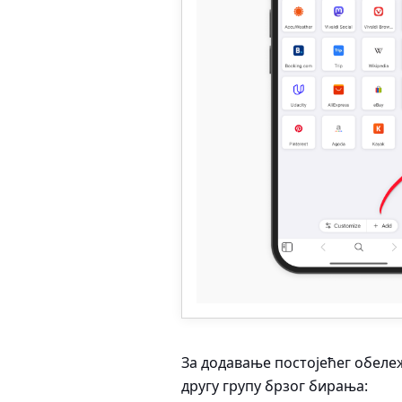
За додавање постојећег обеле
другу групу брзог бирања: