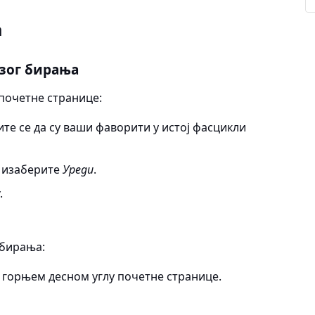
а
рзог бирања
почетне странице:
рите се да су ваши фаворити у истој фасцикли
и изаберите
Уреди
.
у
.
 бирања:
у горњем десном углу почетне странице.