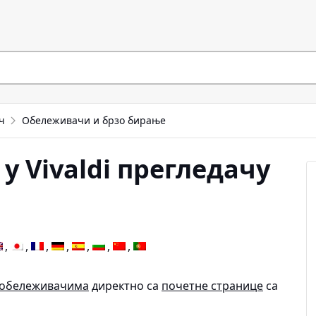
ч
Обележивачи и брзо бирање
у Vivaldi прегледачу
обележивачима
директно са
почетне странице
са