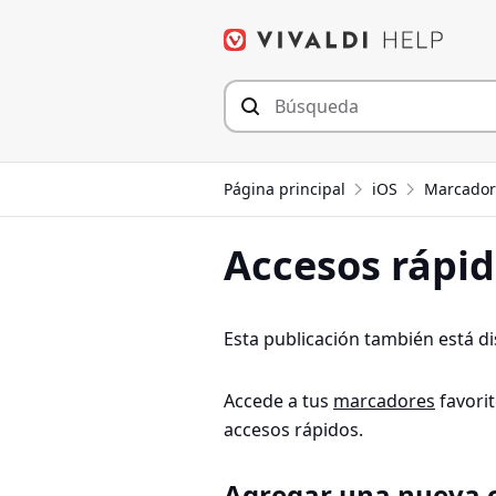
Saltar
al
contenido
Página principal
iOS
Marcadore
Accesos rápid
Esta publicación también está d
Accede a tus
marcadores
favori
accesos rápidos.
Agregar una nueva c