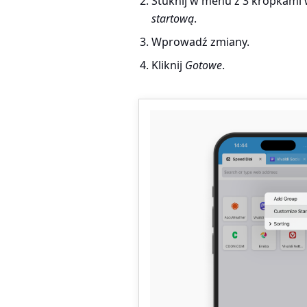
Stuknij w menu z 3 kropkami
startową
.
Wprowadź zmiany.
Kliknij
Gotowe
.