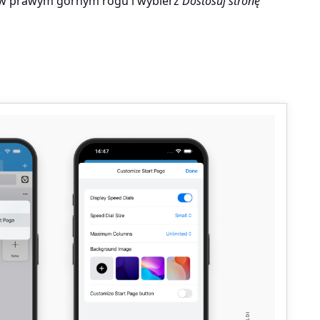
 w prawym górnym rogu i wybierz
Dostosuj stronę