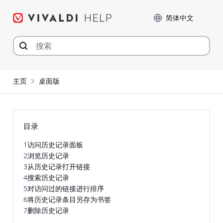
Skip
Language
to
content
主页
桌面版
目录
1
访问历史记录面板
2
浏览历史记录
3
从历史记录打开链接
4
搜索历史记录
5
对访问过的链接进行排序
6
将历史记录条目另存为书签
7
删除历史记录