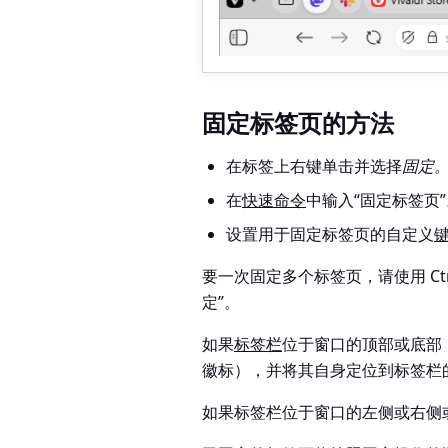
固定标签页的方法
在标签上右键单击并选择
固定
在
快速命令
中输入“固定标签页
设置用于固定标签页的自定义
要一次固定多个标签页，请使用 Ctr
定”。
如果
标签栏
位于窗口的顶部或底部
徽标），并将其自身定位到标签栏
如果标签栏位于窗口的左侧或右侧