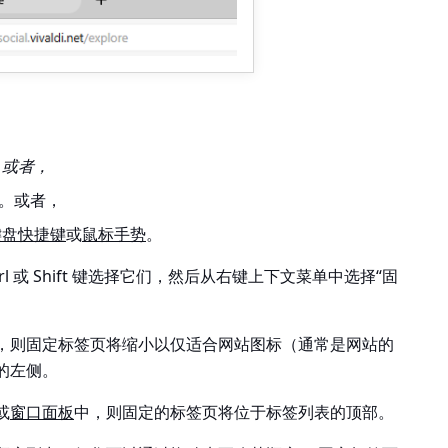
。或者，
”。或者，
键盘快捷键
或
鼠标手势
。
l 或 Shift 键选择它们，然后从右键上下文菜单中选择“固
，则固定标签页将缩小以仅适合网站图标（通常是网站的
的左侧。
或
窗口面板
中，则固定的标签页将位于标签列表的顶部。