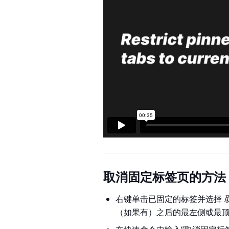
取消固定标签页的方法
右键单击已固定的标签并选择
（如果有）之后的最左侧或最