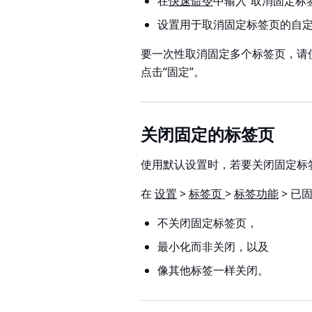
在
快速命令
中输入“取消固定标
设置用于取消固定标签页的自
要一次性取消固定多个标签页，请使用 
点击“固定”。
关闭固定的标签页
使用默认设置时，若要关闭固定标
在
设置
>
标签页
>
标签功能
> 已
不关闭固定标签页，
最小化而非关闭，以及
像其他标签一样关闭。