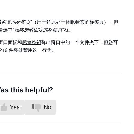
载恢复的标签页
”（用于还原处于休眠状态的标签页），但
请选中“
始终加载固定的标签页
”框。
窗口面板和
标签按钮
弹出窗口中的一个文件夹下，但您可
定的文件夹
处禁用这一行为。
as this helpful?
Yes
No