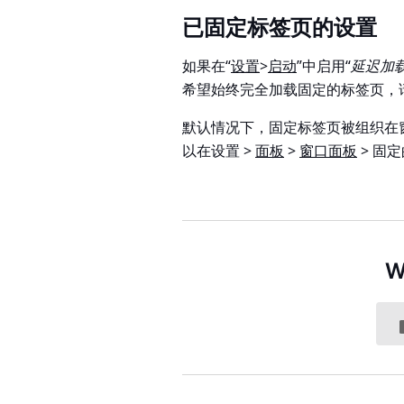
已固定标签页的设置
如果在“
设置
>
启动
”中启用“
延迟加
希望始终完全加载固定的标签页，
默认情况下，固定标签页被组织在
以在
设置 >
面板
>
窗口面板
> 固
W