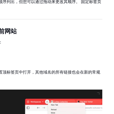
顺序列出，但您可以通过拖动来更改其顺序。 固定标签页
前网站
：
。
置顶标签页中打开，其他域名的所有链接也会在新的常规