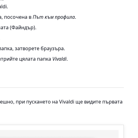
aldi
.
а, посочена в
Път към профила
.
ата (Файндър).
.
апка, затворете браузъра.
зтрийте цялата папка
Vivaldi
.
ешно, при пускането на Vivaldi ще видите първата