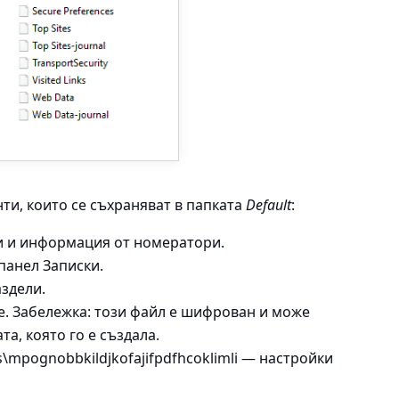
ти, които се съхраняват в папката
Default
:
 и информация от номератори.
панел Записки.
аздели.
е. Забележка: този файл е шифрован и може
а, която го е създала.
s\mpognobbkildjkofajifpdfhcoklimli —
настройки