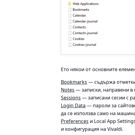
Ето някои от основните елемен
Bookmarks
—
съдържа отметки
Notes
—
записки, направени в 
Sessions
—
записани сесии с р
Login Data
—
пароли за сайтов
да се използва само на машинат
Preferences
и Local App Setting
и конфигурация на Vivaldi.