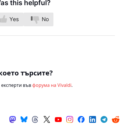
as this helpful?
Yes
No
което търсите?
 експерти във
форума на Vivaldi
.