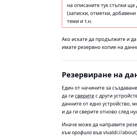
на описаните тук стъпки ще д
(записки, отметки, добавени 
теми и т.н.
Ако искате да продължите и да 
имате резервно копие на данн
Резервиране на дан
Един от начините за създаване
да ги
сверите
с други устройств
данните от едно устройство, м
и да ги сверите отново след н
Иначе може да направите резе
към профила
във vivaldi://abo