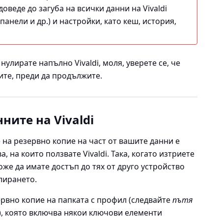
оведе до загуба на всички данни на Vivaldi
панели и др.) и настройки, като кеш, история,
нулирате напълно Vivaldi, моля, уверете се, че
ите, преди да продължите.
ните на Vivaldi
 на резервно копие на част от вашите данни е
а, на които ползвате Vivaldi. Така, когато изтриете
оже да имате достъп до тях от друго устройство
улирането.
рвно копие на папката с профил (следвайте
пътя
ut), която включва някои ключови елементи