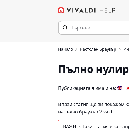
Прескочи
към съдържанието
Начало
Настолен браузър
Ин
Пълно нулира
Публикацията я има и на:
В тази статия ще ви покажем к
напълно браузър Vivaldi
.
ВАЖНО:
Тази статия е за на