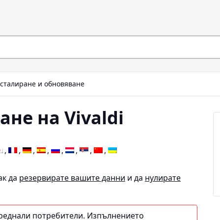
сталиране и обновяване
не на Vivaldi
ак да
резервирате вашите данни
и да
нулирате
преднали потребители. Изпълнението