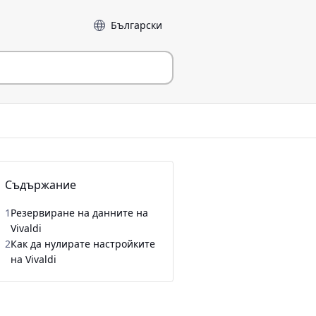
Език
Съдържание
1
Резервиране на данните на
Vivaldi
2
Как да нулирате настройките
на Vivaldi