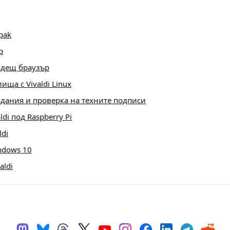
pak
p
одещ браузър
ща с Vivaldi Linux
дания и проверка на техните подписи
di под Raspberry Pi
ldi
ndows 10
aldi