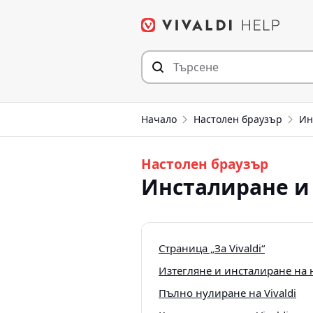
Прескочи
към съдържанието
Начало
Настолен браузър
Ин
Настолен браузър
Инсталиране и
Страница „За Vivaldi“
Изтегляне и инсталиране на н
Пълно нулиране на Vivaldi