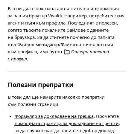
В този дял е показана допълнителна информация
за вашия браузър Vivaldi. Например, потребителския
агент и пътя към профила. Последният е полезен,
когато търсите локалните файлове с данните
на браузъра. За да стигнете по-лесно до папката
във Файлов мениджър/Файндър точно до пътя
към профила, има бутон
Отвори папката
с профил
.
Полезни препратки
В този дял ще намерите няколко препратки
към полезни страници.
Формуляр за докладване на грешка
. Прочетете
помощната страница за докладване на грешки
,
за да научите как да напишете добър доклад