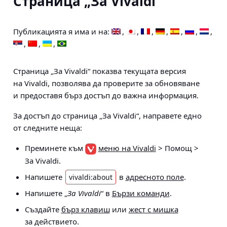
Страница „За Vivaldi“
Публикацията я има и на:
Страница „За Vivaldi“ показва текущата версия
на Vivaldi, позволява да проверите за обновяване
и предоставя бърз достъп до важна информация.
За достъп до страница „За Vivaldi“, направете едно
от следните неща:
Преминете към
меню на Vivaldi
> Помощ >
За Vivaldi
.
Напишете
в
адресното поле
.
vivaldi:about
Напишете „
За Vivaldi
“ в
Бързи команди
.
Създайте
бърз клавиш
или
жест с мишка
за действието.