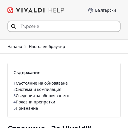
Прескочи
Език
към съдържанието
Начало
Настолен браузър
Съдържание
1
Състояние на обновяване
2
Система и компилация
3
Сведения за обновяването
4
Полезни препратки
5
Признание