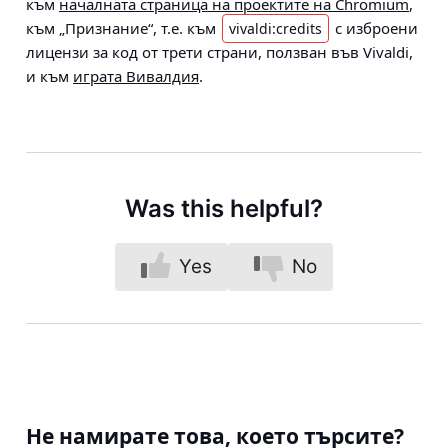
към
началната страница на проектите на Chromium
,
към „Признание“, т.е. към
с изброени
vivaldi:credits
лицензи за код от трети страни, ползван във Vivaldi,
и към
играта Вивалдия
.
Was this helpful?
Yes
No
Не намирате това, което търсите?