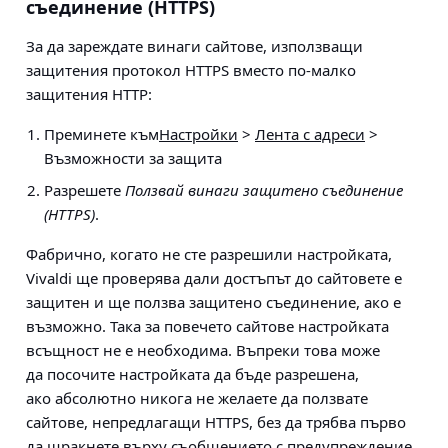
съединение (HTTPS)
За да зареждате винаги сайтове, използващи
защитения протокол HTTPS вместо по-малко
защитения HTTP:
Преминете към
Настройки
>
Лента с адреси
>
Възможности за защита
Разрешете
Ползвай винаги защитено съединение
(HTTPS)
.
Фабрично, когато не сте разрешили настройката,
Vivaldi ще проверява дали достъпът до сайтовете е
защитен и ще ползва защитено съединение, ако е
възможно. Така за повечето сайтове настройката
всъщност не е необходима. Въпреки това може
да посочите настройката да бъде разрешена,
ако абсолютно никога не желаете да ползвате
сайтове, непредлагащи HTTPS, без да трябва първо
да щракнете върху съобщението с предупреждение.