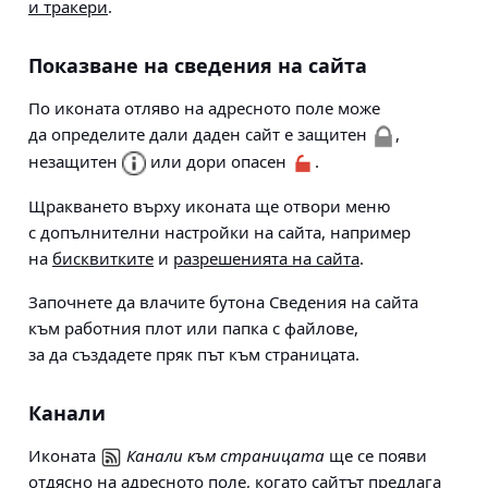
и тракери
.
Показване на сведения на сайта
По иконата отляво на адресното поле може
да определите дали даден сайт е защитен
,
незащитен
или дори опасен
.
Щракването върху иконата ще отвори меню
с допълнителни настройки на сайта, например
на
бисквитките
и
разрешенията на сайта
.
Започнете да влачите бутона Сведения на сайта
към работния плот или папка с файлове,
за да създадете пряк път към страницата.
Канали
Иконата
Канали към страницата
ще се появи
отдясно на адресното поле, когато сайтът предлага