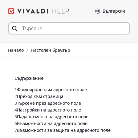
Прескочи
Език
към съдържанието
Начало
Настолен браузър
Съдържание
1
Фокусиране към адресното поле
2
Преход към страница
3
Търсене през адресното поле
4
Настройки на адресното поле
5
Падащо меню на адресното поле
6
Възможности на адресното поле
7
Възможности за защита на адресното поле