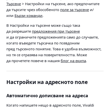
Търсене
> Настройки на търсене
, ако предпочитате
да търсите чрез обособеното
поле за търсене
и/
или
Бързи команди
.
В Настройки на търсене може също така
да разрешите
предложения при търсене
и да ограничите предложенията само до случаите,
когато въведете търсачка по псевдоним
пред търсеното понятие. Това е удобна възможност,
но тя се отразява на поверителността. Може
да прочетете повече в нашия
блог на екипа
.
Настройки на адресното поле
Автоматично дописване на адреса
Когато напишете нещо в адресното поле, Vivaldi