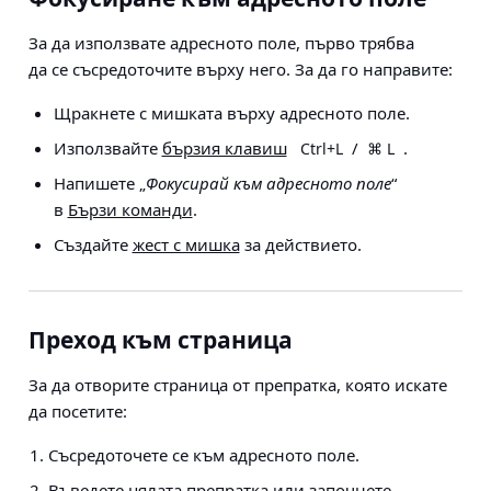
За да използвате адресното поле, първо трябва
да се съсредоточите върху него. За да го направите:
Щракнете с мишката върху адресното поле.
Използвайте
бързия клавиш
/
.
Ctrl+L
⌘ L
Напишете „
Фокусирай към адресното поле
“
в
Бързи команди
.
Създайте
жест с мишка
за действието.
Преход към страница
За да отворите страница от препратка, която искате
да посетите:
Съсредоточете се към адресното поле.
Въведете цялата препратка или започнете