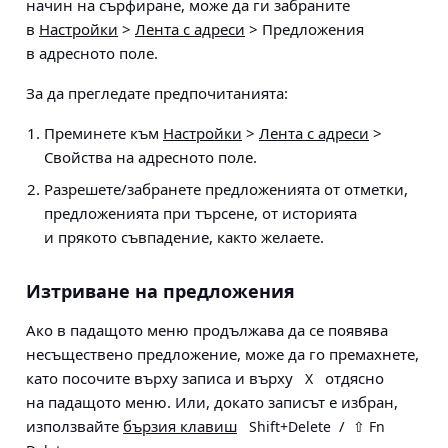
начин на сърфиране, може да ги забраните
в
Настройки
>
Лента с адреси
> Предложения
в адресното поле
.
За да прегледате предпочитанията:
Преминете към
Настройки
>
Лента с адреси
>
Свойства на адресното поле
.
Разрешете/забранете предложенията от отметки,
предложенията при търсене, от историята
и прякото съвпадение, както желаете.
Изтриване на предложения
Ако в падащото меню продължава да се появява
несъществено предложение, може да го премахнете,
като посочите върху записа и върху
отдясно
Х
на падащото меню. Или, докато записът е избран,
използвайте
бързия клавиш
/
Shift+Delete
⇧ Fn