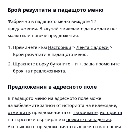
Брой резултати в падащото меню
Фабрично в падащото меню виждате 12
предложения. В случай че желаете да виждате по-
малко или повече предложения:
Преминете към
Настройки
>
Лента с адреси
>
Брой резултати в падащото меню
.
Щракнете върху бутоните – и +, за да промените
броя на предложенията.
Предложения в адресното поле
В падащото меню на адресното поле може
да забележите записи от историята на въвеждане,
отметките
, предложенията от
търсачките
,
историята
на търсене и сърфиране и
преките съвпадения
.
Ако някои от предложенията възпрепятстват вашия