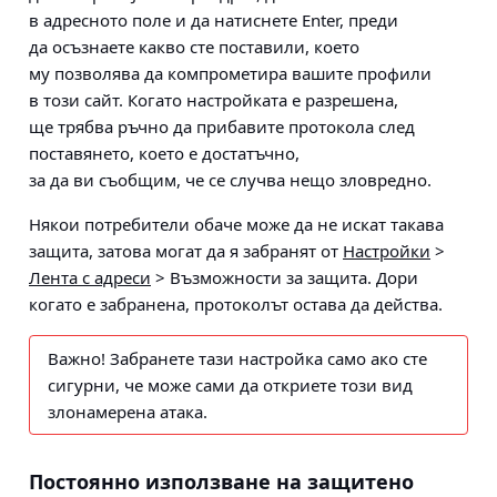
в адресното поле и да натиснете Enter, преди
да осъзнаете какво сте поставили, което
му позволява да компрометира вашите профили
в този сайт. Когато настройката е разрешена,
ще трябва ръчно да прибавите протокола след
поставянето, което е достатъчно,
за да ви съобщим, че се случва нещо зловредно.
Някои потребители обаче може да не искат такава
защита, затова могат да я забранят от
Настройки
>
Лента с адреси
>
Възможности за защита
. Дори
когато е забранена, протоколът остава да действа.
Важно!
Забранете тази настройка само ако сте
сигурни, че може сами да откриете този вид
злонамерена атака.
Постоянно използване на защитено