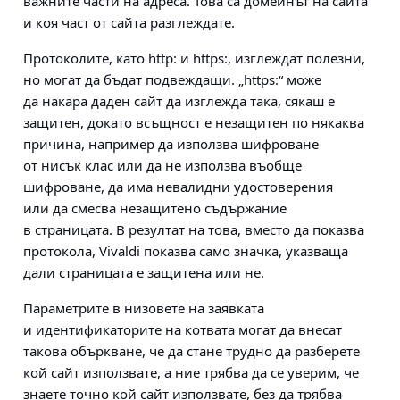
важните части на адреса. Това са домейнът на сайта
и коя част от сайта разглеждате.
Протоколите, като http: и https:, изглеждат полезни,
но могат да бъдат подвеждащи. „https:“ може
да накара даден сайт да изглежда така, сякаш е
защитен, докато всъщност е незащитен по някаква
причина, например да използва шифроване
от нисък клас или да не използва въобще
шифроване, да има невалидни удостоверения
или да смесва незащитено съдържание
в страницата. В резултат на това, вместо да показва
протокола, Vivaldi показва само значка, указваща
дали страницата е защитена или не.
Параметрите в низовете на заявката
и идентификаторите на котвата могат да внесат
такова объркване, че да стане трудно да разберете
кой сайт използвате, а ние трябва да се уверим, че
знаете точно кой сайт използвате, без да трябва