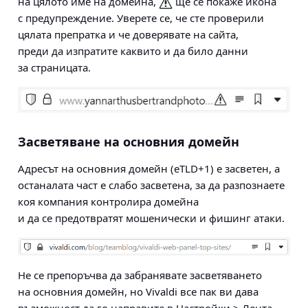
на цялото име на домейна,
ще се покаже икона
с предупреждение. Уверете се, че сте проверили
цялата препратка и че доверявате на сайта,
преди да изпратите каквито и да било данни
за страницата.
Засветяване на основния домейн
Адресът на основния домейн (eTLD+1) е засветен, а
останалата част е слабо засветена, за да разпознаете
коя компания контролира домейна
и да се предотвратят мошенически и фишинг атаки.
Не се препоръчва да забранявате засветяването
на основния домейн, но Vivaldi все пак ви дава
възможност да го направите в
Настройки
>
Лента