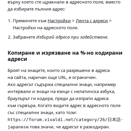
върху което сте щракнали в адресното поле, вместо
да избирате пълния адрес:
Преминете към
Настройки
>
Лента с адреси
>
Настройки на адресното поле
.
Забранете
Избирай адреса при задействане
.
Копиране и изрязване на %‐но кодирани
адреси
Броят на знаците, които са разрешени в адреса
на сайта, наричан още URL, е ограничен.
Ако адресът съдържа специални знаци, например
интервали и знаци на езици с нелатинска азбука,
браузърът ги кодира, преди да изпрати адреса
към сървъра. Когато видите адрес в адресното поле
със специални знаци, като този:
https://forum.vivaldi.net/category/26/日本語-
това значи, че адресът е разкодиран.
japanese