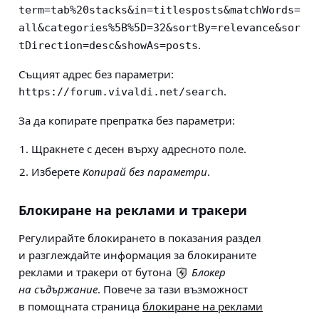
term=tab%20stacks&in=titlesposts&matchWords=
all&categories%5B%5D=32&sortBy=relevance&sor
.
tDirection=desc&showAs=posts
Същият адрес без параметри:
.
https://forum.vivaldi.net/search
За да копирате препратка без параметри:
Щракнете с десен върху адресното поле.
Изберете
Копирай без параметри
.
Блокиране на реклами и тракери
Регулирайте блокирането в показания раздел
и разглеждайте информация за блокираните
реклами и тракери от бутона
Блокер
на съдържание
. Повече за тази възможност
в помощната страница
блокиране на реклами