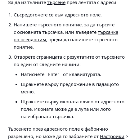
За да изпълните
търсене
през лентата с адреси:
Съсредоточете се към адресното поле.
Напишете търсеното понятие, за да търсите
с основната търсачка, или въведете
търсачка
по псевдоним
, преди да напишете търсеното
понятие.
Отворете страницата с резултатите от търсенето
по един от следните начини:
Натиснете
от клавиатурата.
Enter
Щракнете върху предложение в падащото
меню.
Щракнете върху иконата вляво от адресното
поле. Иконата може да е лупа или лого
на избраната търсачка.
Търсенето през адресното поле е фабрично
разрешено, но може да го забраните от
Настройки
>