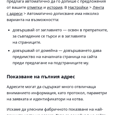
предлага автоматично да го допише с предложения
от вашите
отметки
и
история
. В
Настройки
>
Лента
с адреси
> Автоматично дописване
има няколко
варианта на възможността:
довършвай от заглавието — освен в препратките,
за съвпадение се търси и в заглавията
на страниците.
довършвай от домейна — довършването дава
предимство на началната страница на сайта
преди предлагане на подстраниците му.
Показване на пълния адрес
Адресите могат да съдържат много отвличаща
вниманието информация, като протокол, параметри
на заявката и идентификатори на котва.
Искаме да улесним фабричното показване на най-