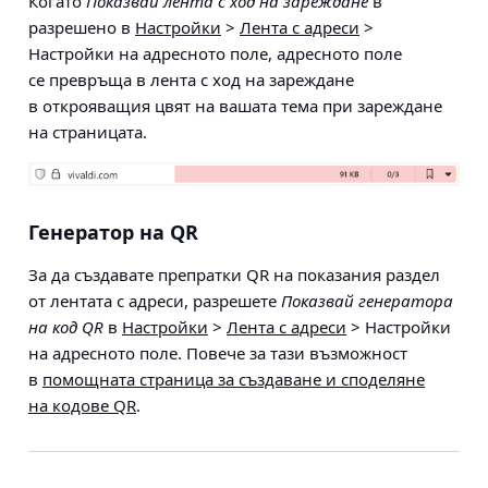
Когато
Показвай лента с ход на зареждане
в
разрешено в
Настройки
>
Лента с адреси
>
Настройки на адресното поле
, адресното поле
се превръща в лента с ход на зареждане
в открояващия цвят на вашата тема при зареждане
на страницата.
Генератор на QR
За да създавате препратки QR на показания раздел
от лентата с адреси, разрешете
Показвай генератора
на код QR
в
Настройки
>
Лента с адреси
> Настройки
на адресното поле
. Повече за тази възможност
в
помощната страница за създаване и споделяне
на кодове QR
.