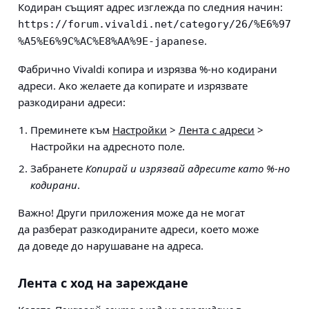
Кодиран същият адрес изглежда по следния начин:
https://forum.vivaldi.net/category/26/%E6%97
.
%A5%E6%9C%AC%E8%AA%9E-japanese
Фабрично Vivaldi копира и изрязва %‐но кодирани
адреси. Ако желаете да копирате и изрязвате
разкодирани адреси:
Преминете към
Настройки
>
Лента с адреси
>
Настройки на адресното поле
.
Забранете
Копирай и изрязвай адресите като %‐но
кодирани
.
Важно!
Други приложения може да не могат
да разберат разкодираните адреси, което може
да доведе до нарушаване на адреса.
Лента с ход на зареждане