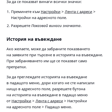
За да се показват винаги всички значки:
Преминете към
Настройки
>
Лента с адреси
>
Настройки на адресното поле
.
Разрешете
Показвай винаги значката
.
История на въвеждане
Ако желаете, може да забраните показването
на заявките при търсене в историята на въвеждане.
При забраняването им ще се показват само
препратки.
За да преглеждате историята на въвеждане
в падащото меню, дори когато не сте написали
нищо в адресното поле, разрешете бутона
на историята на въвеждане в падащо меню
от
Настройки
>
Лента с адреси
> Настройки
на адресното поле > Падащо меню
.