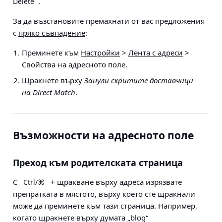
.
Delete
За да възстановите премахнати от вас предложения
с
пряко съвпадение
:
Преминете към
Настройки
>
Лента с адреси
>
Свойства на адресното поле
.
Щракнете върху
Занули скритите доставчици
на Direct Match
.
Възможности на адресното поле
Преход към родителската страница
С
+ щракване върху адреса изрязвате
Ctrl/⌘
препратката в мястото, върху което сте щракнали
може да преминете към тази страница. Например,
когато щракнете върху думата „blog“