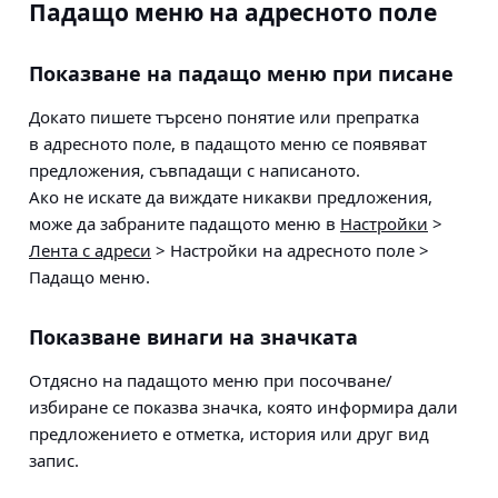
Падащо меню на адресното поле
Показване на падащо меню при писане
Докато пишете търсено понятие или препратка
в адресното поле, в падащото меню се появяват
предложения, съвпадащи с написаното.
Ако не искате да виждате никакви предложения,
може да забраните падащото меню в
Настройки
>
Лента с адреси
> Настройки на адресното поле >
Падащо меню
.
Показване винаги на значката
Отдясно на падащото меню при посочване/
избиране се показва значка, която информира дали
предложението е отметка, история или друг вид
запис.