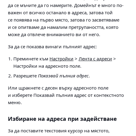
да се мъчите да го намерите. Домейнът е много по-
важен от всичко останало в адреса, затова той
се появява на първо място, затова го засветяваме
и се опитваме да намалим претрупаността, която
може да отвлече вниманието ви от него.
За да се показва винаги пълният адрес:
Преминете към
Настройки
>
Лента с адреси
>
Настройки на адресното поле
.
Разрешете
Показвай пълния адрес
.
Или щракнете с десен върху адресното поле
и изберете Показвай пълния адрес от контекстното
меню.
Избиране на адреса при задействане
За да поставите текстовия курсор на мястото,