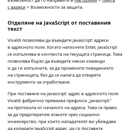
с адреси
>
Възможности за защита
.
Отделяне на JavaScript от поставения
текст
Vivaldi позволява да въведете javascript: адреси
в адресното поле. Когато натиснете Enter, JavaScript
се изпълнява в контекста на текущата страница. Това
позволява бързо да въведете някои команди
и да ги изпълните, за да промените поведението
на страницата, без да се налага да отваряте
инструменти за отработване.
При поставяне на javascript: адрес в адресното поле
Vivaldi фабрично премахва префикса „javascript:“
на протокола от началото на адреса. Това се прави,
за да предотвратим атаките чрез социално
инженерство, при които нападателят ви убеждава
да копирате JavaScript адрес, да го поставите