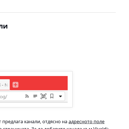
ли
ът предлага канали, отдясно на
адресното поле