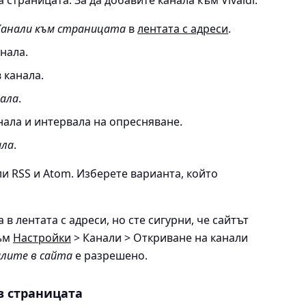
 страницата. За да добавите канала към Vivaldi:
Канали към страницата
в
лентата с адреси
.
нала.
 канала.
нала
.
нала и интервала на опресняване.
ала
.
и RSS и Atom. Изберете варианта, който
 в лентата с адреси, но сте сигурни, че сайтът
към
Настройки
> Канали > Откриване на канали
лите в сайта
е разрешено.
в страницата