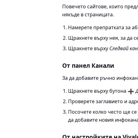
Повечето сайтове, които пред
някъде в страницата.
Намерете препратката за аб
Щракнете върху нея, за да с
Щракнете върху
Следвай ка
От панел Канали
За да добавите ръчно инфокана
Щракнете върху бутона
Проверете заглавието и адре
Посочете колко често ще се
да добавите новия инфокан
От настройките на Vival