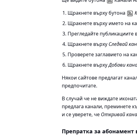
ще видите бутона
Канали на
Щракнете върху бутона
Щракнете върху името на ка
Прегледайте публикациите в
Щракнете върху
Следвай ка
Проверете заглавието на ка
Щракнете върху
Добави кан
Някои сайтове предлагат канал
предпочитате.
В случай че не виждате иконата
предлага канали, преминете 
и се уверете, че
Откривай кана
Препратка за абонамент 