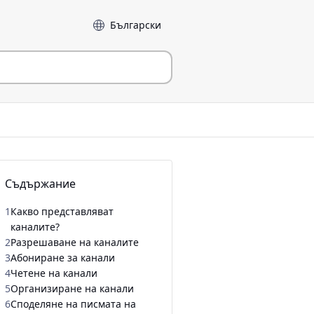
Език
Съдържание
1
Какво представляват
каналите?
2
Разрешаване на каналите
3
Абониране за канали
4
Четене на канали
5
Организиране на канали
6
Споделяне на писмата на