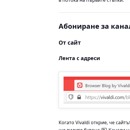
в потока на първите стъпки.
Абониране за кана
От сайт
Лента с адреси
Когато Vivaldi открие, че сайт