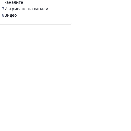
каналите
7
Изтриване на канали
8
Видео