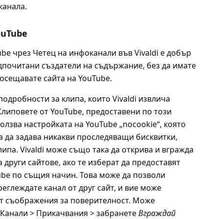
канала.
ouTube
be чрез Четец на инфоканали във Vivaldi е добър
дпочитани създатели на съдържание, без да имате
осещавате сайта на YouTube.
одробности за клипа, които Vivaldi извлича
 Клиповете от YouTube, предоставени по този
ползва настройката на YouTube „nocookie“, която
а да задава никакви проследяващи бисквитки,
липа. Vivaldi може също така да открива и вгражда
 други сайтове, ако те изберат да предоставят
ube по същия начин. Това може да позволи
реглеждате канал от друг сайт, и вие може
от съображения за поверителност. Може
 Канали > Прикачвания > забранете
Вграждай