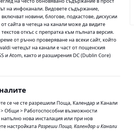
реглед на често обновявано съдържание в прост
ът на инфоканали. Видовете съдържание,
 включват новини, блогове, подкастове, дискусии
 от сайта в четеца на канали може да видите
текстов откъс с препратка към пълната версия.
реме от ръчно проверяване на всеки сайт, който
ivaldi четецът на канали е част от пощенския
 и Atom, както и разширения DC (Dublin Core)
аналите
ете се че сте разрешили Поща, Календар и Канали
> Общи > Работоспособни възможности
и напълно нова инсталация или при нов
ете настройката
Разреши Поща, Календар и Канали