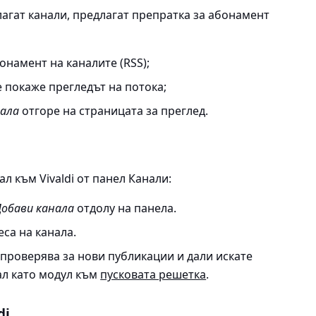
лагат канали, предлагат препратка за абонамент
онамент на каналите (RSS);
е покаже прегледът на потока;
нала
отгоре на страницата за преглед.
л към Vivaldi от панел Канали:
Добави канала
отдолу на панела.
са на канала.
 проверява за нови публикации и дали искате
ал като модул към
пусковата решетка
.
di