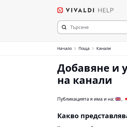
Прескочи
към съдържанието
Начало
Поща
Канали
Добавяне и 
на канали
Публикацията я има и на:
Какво представляв