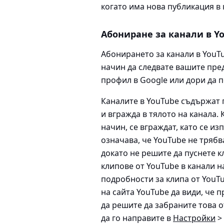
когато има нова публикация в 
Абониране за канали в Y
Абонирането за канали в YouTu
начин да следвате вашите пре
профил в Google или дори да п
Каналите в YouTube съдържат п
и вгражда в тялото на канала.
начин, се вграждат, като се из
означава, че YouTube не трябв
докато не решите да пуснете к
клипове от YouTube в канали на
подробности за клипа от YouT
на сайта YouTube да види, че п
да решите да забраните това 
да го направите в
Настройки
>