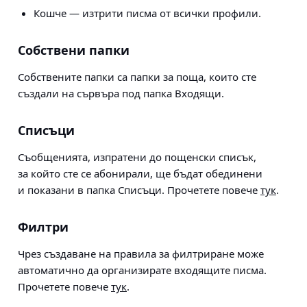
Кошче — изтрити писма от всички профили.
Собствени папки
Собствените папки са папки за поща, които сте
създали на сървъра под папка Входящи.
Списъци
Съобщенията, изпратени до пощенски списък,
за който сте се абонирали, ще бъдат обединени
и показани в папка Списъци. Прочетете повече
тук
.
Филтри
Чрез създаване на правила за филтриране може
автоматично да организирате входящите писма.
Прочетете повече
тук
.