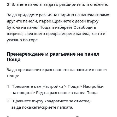
Влачете панела, за да го разширите или стесните.
За да придадете различна ширина на панела спрямо
другите панели, първо щракнете с десен върху
бутона на панел Поща и изберете Освободи в
ширина, след което преоразмерете панела, както е
указано по-горе.
Пренареждане и разгъване на панел
Поща
За да превключите разгъването на папките в панел
Поща:
Преминете към
Настройки
> Поща > Настройки
на пощата > Ред на разгъване в панел Поща
.
Щракнете върху квадратчето за отметка,
за да покажете/скриете папката.