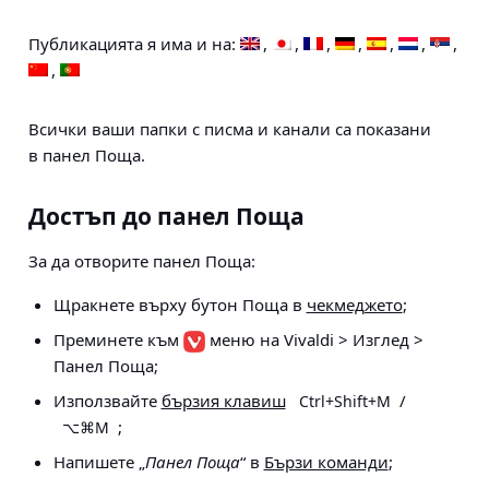
Публикацията я има и на:
Всички ваши папки с писма и канали са показани
в панел Поща.
Достъп до панел Поща
За да отворите панел Поща:
Щракнете върху бутон Поща в
чекмеджето
;
Преминете към
меню на Vivaldi > Изглед >
Панел Поща
;
Използвайте
бързия клавиш
/
Ctrl+Shift+M
;
⌥⌘M
Напишете „
Панел Поща
“ в
Бързи команди
;