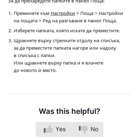
За да пренаредите папките в панел Поща:
Преминете към
Настройки
> Поща > Настройки
на пощата > Ред на разгъване в панел Поща
.
Изберете папката, която искате да преместите.
Щракнете върху стрелките отдолу на списъка,
за да преместите папката нагоре или надолу
в списъка с папки.
Или щракнете върху папка и я влачете
до новото ѝ място.
Was this helpful?
Yes
No