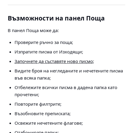
Възможности на панел Поща
В панел Поща може да:
Проверите ръчно за поща;
Изпратите писма от Изходящи;
Започнете да съставяте ново писмо
;
Видите броя на негледаните и нечетените писма
във всяка папка;
Отбележите всички писма в дадена папка като
прочетени;
Повторите филтрите;
Възобновите преписката;
Освежите нечетените флагове;
Отабонирате папки;