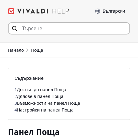
Прескочи
Език
към съдържанието
Начало
Поща
Съдържание
1
Достъп до панел Поща
2
Дялове в панел Поща
3
Възможности на панел Поща
4
Настройки на панел Поща
Панел Поща