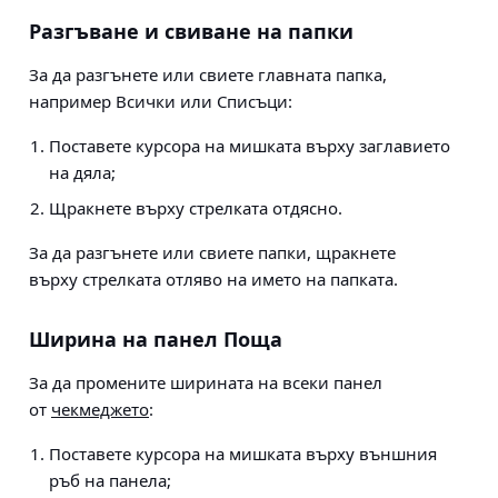
Разгъване и свиване на папки
За да разгънете или свиете главната папка,
например Всички или Списъци:
Поставете курсора на мишката върху заглавието
на дяла;
Щракнете върху стрелката отдясно.
За да разгънете или свиете папки, щракнете
върху стрелката отляво на името на папката.
Ширина на панел Поща
За да промените ширината на всеки панел
от
чекмеджето
:
Поставете курсора на мишката върху външния
ръб на панела;