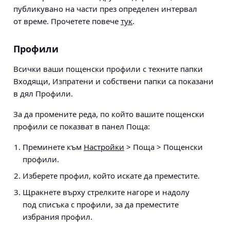
публикувано на части през определен интервал
от време. Прочетете повече
тук
.
Профили
Всички ваши пощенски профили с техните папки
Входящи, Изпратени и собствени папки са показани
в дял Профили.
За да промените реда, по който вашите пощенски
профили се показват в панел Поща:
Преминете към
Настройки
> Поща > Пощенски
профили
.
Изберете профил, който искате да преместите.
Щракнете върху стрелките нагоре и надолу
под списъка с профили, за да преместите
избрания профил.