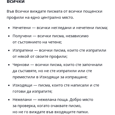
Всички
Във Всички виждате писмата от всички пощенски
профили на едно централно място.
Нечетени — всички негледани и нечетени писма;
Получени — всички писма, независимо
от състоянието на четене;
Изпратени — всички писма, които сте изпратили
от някой от своите профили;
Чернови — всички писма, които сте започнали
да съставяте, но не сте изпратили или сте
преместили в Изходящи за изпращане;
Изходящи — писма, които сте написали и сте
готови да изпратите;
Нежелани — нежелана поща. Добро място
за проверка, когато очаквате писмо,
но не го виждате във входящите папки.