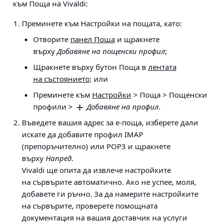
към Поща на Vivaldi:
Преминете към Настройки на пощата, като:
Отворите
панел Поща
и щракнете
върху
Добавяне на пощенски профил
;
Щракнете върху бутон Поща в
лентата
на състоянието
; или
Преминете към
Настройки
> Поща > Пощенски
профили >
Добавяне на профил
.
Въведете вашия адрес за е-поща, изберете дали
искате да добавите профил IMAP
(препоръчително) или POP3 и щракнете
върху
Напред
.
Vivaldi ще опита да извлече настройките
на сървърите автоматично. Ако не успее, моля,
добавете ги ръчно. За да намерите настройките
на сървърите, проверете помощната
документация на вашия доставчик на услуги