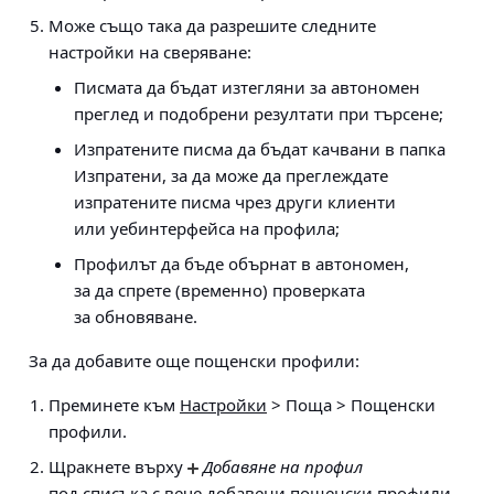
Може също така да разрешите следните
настройки на сверяване:
Писмата да бъдат изтегляни за автономен
преглед и подобрени резултати при търсене;
Изпратените писма да бъдат качвани в папка
Изпратени, за да може да преглеждате
изпратените писма чрез други клиенти
или уебинтерфейса на профила;
Профилът да бъде обърнат в автономен,
за да спрете (временно) проверката
за обновяване.
За да добавите още пощенски профили:
Преминете към
Настройки
> Поща > Пощенски
профили
.
Щракнете върху
Добавяне на профил
под списъка с вече добавени пощенски профили.