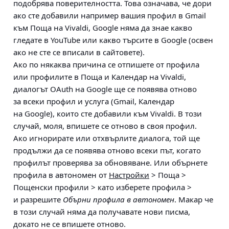
подобрява поверителността. Това означава, че дори
ако сте добавили например вашия профил в Gmail
към Поща на Vivaldi, Google няма да знае какво
гледате в YouTube или какво търсите в Google (освен
ако не сте се вписали в сайтовете).
Ако по някаква причина се отпишете от профила
или профилите в Поща и Календар на Vivaldi,
диалогът OAuth на Google ще се появява отново
за всеки профил и услуга (Gmail, Календар
на Google), които сте добавили към Vivaldi. В този
случай, моля, впишете се отново в своя профил.
Ако игнорирате или отхвърлите диалога, той ще
продължи да се появява отново всеки път, когато
профилът проверява за обновяване. Или обърнете
профила в автономен от
Настройки
> Поща >
Пощенски профили > като изберете профила >
и разрешите
Обърни профила в автономен
. Макар че
в този случай няма да получавате нови писма,
докато не се впишете отново.