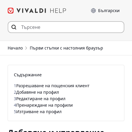
Прескочи
Език
към съдържанието
Начало
Първи стъпки с настолния браузър
Съдържание
1
Разрешаване на пощенския клиент
2
Добавяне на профил
3
Редактиране на профил
4
Пренареждане на профили
5
Изтриване на профил