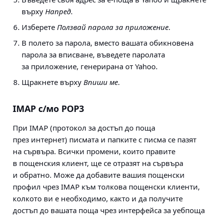
върху
Напред
.
Изберете
Ползвай парола за приложение
.
В полето за парола, вместо вашата обикновена
парола за вписване, въведете паролата
за приложение, генерирана от Yahoo.
Щракнете върху
Впиши ме
.
IMAP с/мо POP3
При
IMAP
(протокол за достъп до поща
през интернет) писмата и папките с писма се пазят
на сървъра. Всички промени, които правите
в пощенския клиент, ще се отразят на сървъра
и обратно. Може да добавите вашия пощенски
профил чрез IMAP към толкова пощенски клиенти,
колкото ви е необходимо, както и да получите
достъп до вашата поща чрез интерфейса за уебпоща