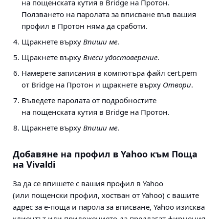
на пощенската кутия в Bridge на Протон.
Ползването на паролата за вписване във вашия
профил в Протон няма да сработи.
Щракнете върху
Впиши ме
.
Щракнете върху
Внеси удостоверение
.
Намерете записания в компютъра файл cert.pem
от Bridge на Протон и щракнете върху
Отвори
.
Въведете паролата от подробностите
на пощенската кутия в Bridge на Протон.
Щракнете върху
Впиши ме
.
Добавяне на профил в Yahoo към Поща
на Vivaldi
За да се впишете с вашия профил в Yahoo
(или пощенски профил, хостван от Yahoo) с вашите
адрес за е-поща и парола за вписване, Yahoo изисква
клиентът или приложението да предлагат фирмения