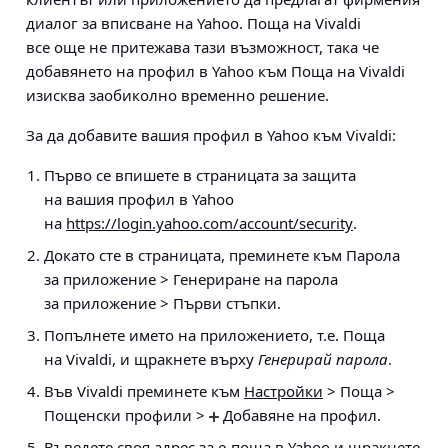
диалог за вписване на Yahoo. Поща на Vivaldi
все още не притежава тази възможност, така че
добавянето на профил в Yahoo към Поща на Vivaldi
изисква заобиколно временно решение.
За да добавите вашия профил в Yahoo към Vivaldi:
Първо се впишете в страницата за защита
на вашия профил в Yahoo
на
https://login.yahoo.com/account/security
.
Докато сте в страницата, преминете към
Парола
за приложение > Генериране на парола
за приложение > Първи стъпки
.
Попълнете името на приложението, т.е. Поща
на Vivaldi, и щракнете върху
Генерирай парола
.
Във Vivaldi преминете към
Настройки
> Поща >
Пощенски профили >
Добавяне на профил
.
Въведете своя адрес за е-поща в Yahoo и щракнете