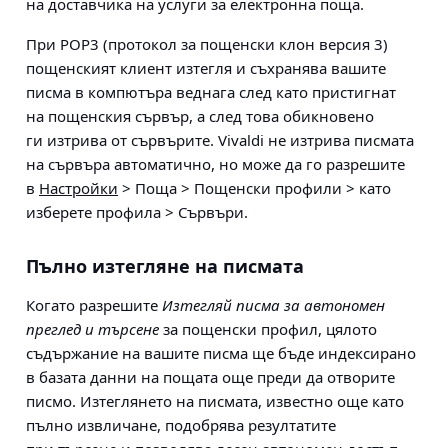
на доставчика на услуги за електронна поща.
При
POP3
(протокол за пощенски клон версия 3)
пощенският клиент изтегля и съхранява вашите
писма в компютъра веднага след като пристигнат
на пощенския сървър, а след това обикновено
ги изтрива от сървърите. Vivaldi не изтрива писмата
на сървъра автоматично, но може да го разрешите
в
Настройки
> Поща > Пощенски профили > като
изберете профила > Сървъри
.
Пълно изтегляне на писмата
Когато разрешите
Изтегляй писма за автономен
преглед и търсене
за пощенски профил, цялото
съдържание на вашите писма ще бъде индексирано
в базата данни на пощата още преди да отворите
писмо. Изтеглянето на писмата, известно още като
пълно извличане, подобрява резултатите