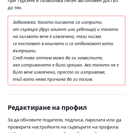
при търсене и позволява лесен автономен достъп
до тях.
Забележка: Когато писмата са изтрити
от сървъра (друг клиент или уебпоща) и тялото
на писмото вече е извлечено, тези писма
се поставят в кошчето и се отбелязват като
вътрешни.
След това оттам може да ги заместите,
ако изтриването е било грешка. Ако тялото не е
било вече извлечено, просто ги изтриваме,
тъй като няма причина да ги пазим.
Редактиране на профил
За да обновите подателя, подписа, паролата или да
проверите настройките на сървърите на профила: