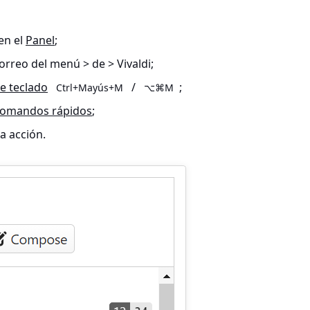
en el
Panel
;
correo del menú > de > Vivaldi
;
e teclado
/
;
Ctrl+Mayús+M
⌥⌘M
omandos rápidos
;
a acción.