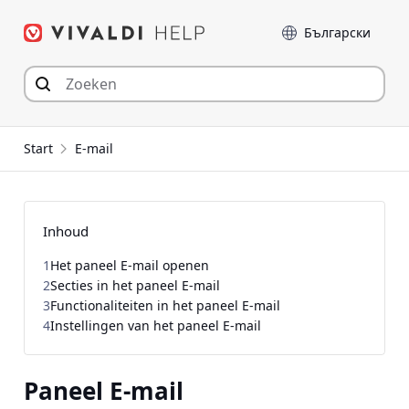
Spring
Taal
naar
inhoud
Start
E-mail
Inhoud
1
Het paneel E-mail openen
2
Secties in het paneel E-mail
3
Functionaliteiten in het paneel E-mail
4
Instellingen van het paneel E-mail
Paneel E-mail