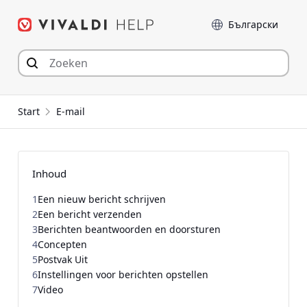
Spring
Taal
naar
inhoud
Start
E-mail
Inhoud
1
Een nieuw bericht schrijven
2
Een bericht verzenden
3
Berichten beantwoorden en doorsturen
4
Concepten
5
Postvak Uit
6
Instellingen voor berichten opstellen
7
Video