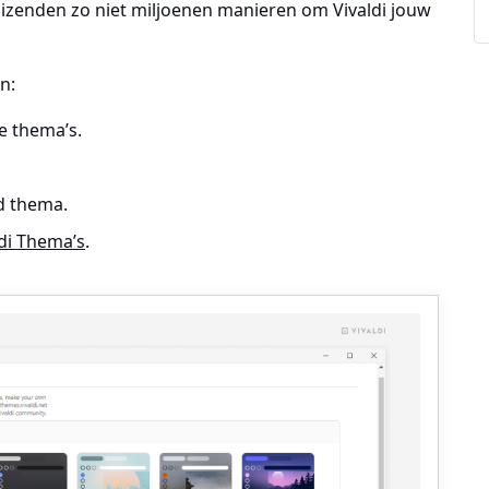
duizenden zo niet miljoenen manieren om Vivaldi jouw
n:
e thema’s.
d thema.
ldi Thema’s
.