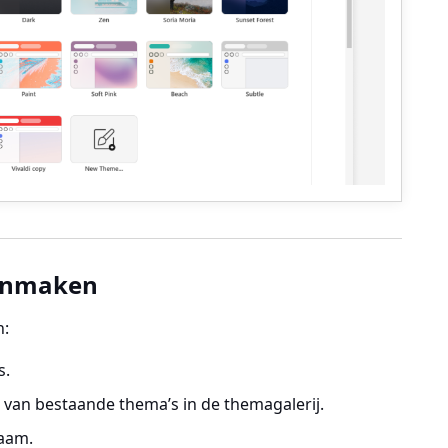
anmaken
n:
s
.
t van bestaande thema’s in de themagalerij.
aam.