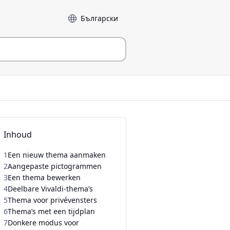
Taal
Inhoud
1
Een nieuw thema aanmaken
2
Aangepaste pictogrammen
3
Een thema bewerken
4
Deelbare Vivaldi-thema’s
5
Thema voor privévensters
6
Thema’s met een tijdplan
7
Donkere modus voor