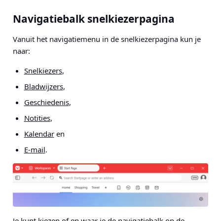
Navigatiebalk snelkiezerpagina
Vanuit het navigatiemenu in de snelkiezerpagina kun je
naar:
Snelkiezers
,
Bladwijzers
,
Geschiedenis
,
Notities
,
Kalendar
en
E-mail
.
Je kunt kiezen of en waar je de navigatiebalk op de