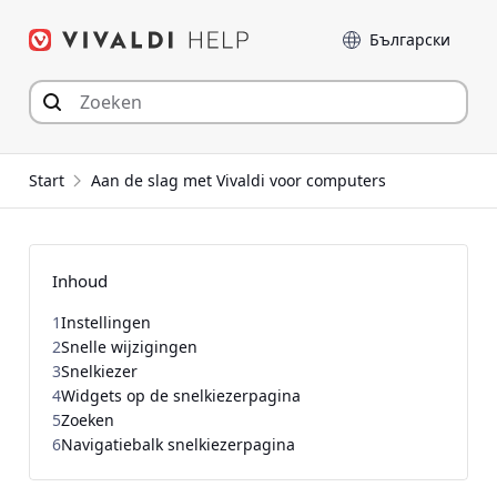
Spring
Taal
naar
inhoud
Start
Aan de slag met Vivaldi voor computers
Inhoud
1
Instellingen
2
Snelle wijzigingen
3
Snelkiezer
4
Widgets op de snelkiezerpagina
5
Zoeken
6
Navigatiebalk snelkiezerpagina