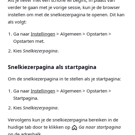
Als je liever met een schone lei begint, in plaats van
verder te gaan met je vorige sessie, kun je de browser
instellen om met de snelkiezerpagina te openen. Dit kan
als volgt:
Ga naar
Instellingen
> Algemeen > Opstarten >
Opstarten met
.
Kies
Snelkiezerpagina
.
Snelkiezerpagina als startpagina
Om de snelkiezerpagina in te stellen als je startpagina:
Ga naar
Instellingen
> Algemeen > Opstarten >
Startpagina
.
Kies
Snelkiezerpagina
.
Vervolgens kun je de snelkiezerpagina bereiken in de
huidige tab door te klikken op
Ga naar startpagina
op de
adresbalk
.