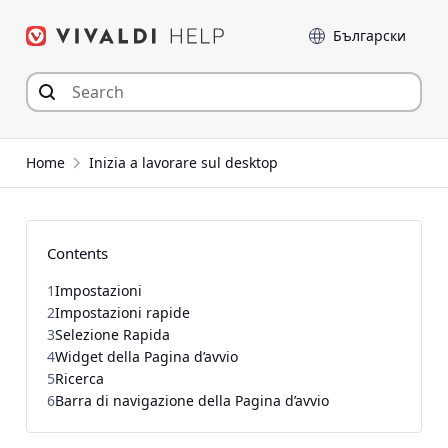
Skip
Language
to
content
Home
Inizia a lavorare sul desktop
Contents
1
Impostazioni
2
Impostazioni rapide
3
Selezione Rapida
4
Widget della Pagina d’avvio
5
Ricerca
6
Barra di navigazione della Pagina d’avvio