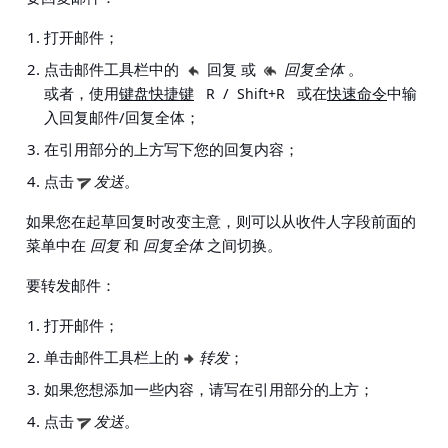
打开邮件；
点击邮件工具栏中的
回复 或
回复全体
。
或者，使用
键盘快捷键
/
或在
快速命令
中输
R
Shift+R
入回复邮件/回复全体；
在引用部分的上方写下您的回复内容；
点击
发送
。
如果您在起草回复时改变主意，则可以从收件人字段前面的
菜单中在
回复
和
回复全体
之间切换。
要转发邮件：
打开邮件；
单击邮件工具栏上的
转发
；
如果您想添加一些内容，请写在引用部分的上方；
点击
发送
。