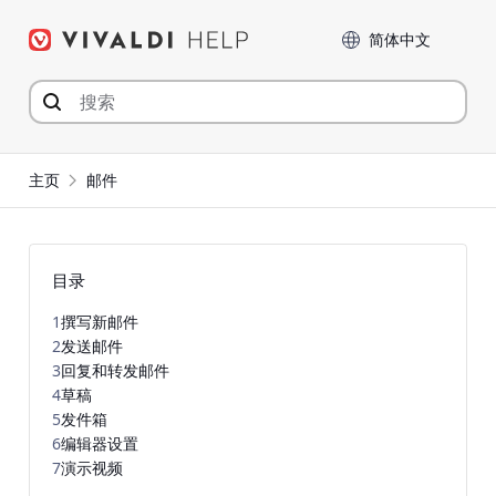
Skip
Language
to
content
主页
邮件
目录
1
撰写新邮件
2
发送邮件
3
回复和转发邮件
4
草稿
5
发件箱
6
编辑器设置
7
演示视频