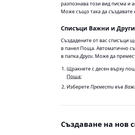
разпознава този вид писма и а
Може също така да създавате 
Списъци Важни и Други
Създадените от вас списъци щ
в панел Поща. Автоматично с
в папка
Други
. Може да премес
Щракнете с десен върху пощ
Поща
;
Изберете
Премести във Важ
Създаване на нов 