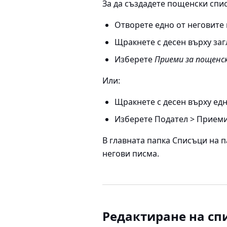
За да създадете пощенски спис
Отворете едно от неговите 
Щракнете с десен върху заг
Изберете
Приеми за пощенск
Или:
Щракнете с десен върху едн
Изберете
Подател > Приеми
В главната папка Списъци на 
негови писма.
Редактиране на сп