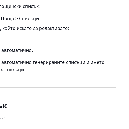
 пощенски списък:
 Поща > Списъци
;
 който искате да редактирате;
 автоматично.
а автоматично генерираните списъци и името
те списъци.
ък
ък: