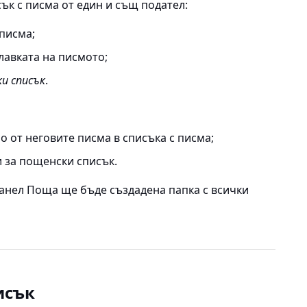
ък с писма от един и същ подател:
писма;
лавката на писмото;
и списък
.
о от неговите писма в списъка с писма;
 за пощенски списък
.
панел Поща ще бъде създадена папка с всички
исък