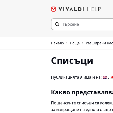
Прескочи
към съдържанието
Начало
Поща
Разширени нас
Списъци
Публикацията я има и на:
Какво представляв
Пощенските списъци са колекци
за изпращане на едно и също 