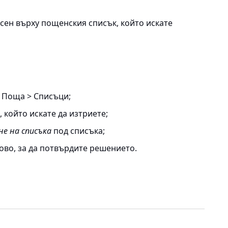
сен върху пощенския списък, който искате
> Поща > Списъци
;
 който искате да изтриете;
е на списъка
под списъка;
ово, за да потвърдите решението.