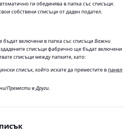
втоматично ги обединява в папка със списъци.
свои собствени списъци от даден подател.
е бъдат включени в папка със списъци
Важни
ъздадените списъци фабрично ще бъдат включени
твате списъци между папките, като:
енски списък, който искате да преместите в
панел
ни/Премести в Други
.
списък