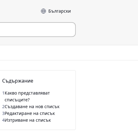
Език
Съдържание
1
Какво представляват
списъците?
2
Създаване на нов списък
3
Редактиране на списък
4
Изтриване на списък