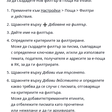
За да създадете нов филтър в Поща на Vivaldi:
Преминете към
Настройки
> Поща > Филтри
и действия
.
Щракнете върху
Добавяне на филтър
.
Дайте име на филтъра.
Определете критериите за филтриране.
Може да създадете филтър за писма, съвпадащи
с определени ключови думи, и/или да използвате
темата, подателя, получателя и адресите за е-поща
в ЯК, за да ги филтрирате.
Щракнете върху
Добави към търсенето
.
Щракнете върху
Добави действието
и определете
какво трябва да се случи с писмата, отговарящи
на критериите на филтъра.
Може да добавите/премахнете етикети,
да отбележите писмата като прочетени
или нежелани и да ги архивирате.