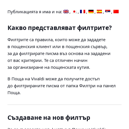
Публикацията я има и на:
Какво представляват филтрите?
Филтрите са правила, които може да зададете
в пощенския клиент или в пощенския сървър,
за да филтрирате писма въз основа на зададени
от вас критерии. Те са отличен начин
за организиране на пощенската кутия.
В Поща на Vivaldi може да получите достъп
до филтрираните писма от папка Филтри на панел
Поща.
Създаване на нов филтър