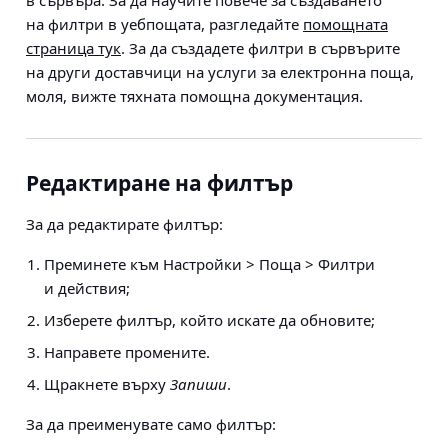
в сървъра. За да научите повече за създаването
на филтри в уебпощата, разгледайте
помощната
страница тук
. За да създадете филтри в сървърите
на други доставчици на услуги за електронна поща,
моля, вижте тяхната помощна документация.
Редактиране на филтър
За да редактирате филтър:
Преминете към
Настройки > Поща > Филтри
и действия
;
Изберете филтър, който искате да обновите;
Направете промените.
Щракнете върху
Запиши
.
За да преименувате само филтър: