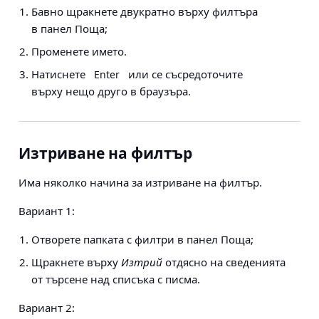
Бавно щракнете двукратно върху филтъра
в панел Поща;
Променете името.
Натиснете
или се съсредоточите
Enter
върху нещо друго в браузъра.
Изтриване на филтър
Има няколко начина за изтриване на филтър.
Вариант 1:
Отворете папката с филтри в панел Поща;
Щракнете върху
Изтрий
отдясно на сведенията
от търсене над списъка с писма.
Вариант 2: