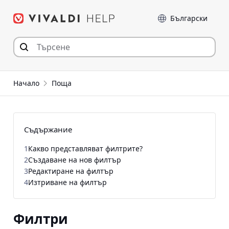
Прескочи
Език
към съдържанието
Начало
Поща
Съдържание
1
Какво представляват филтрите?
2
Създаване на нов филтър
3
Редактиране на филтър
4
Изтриване на филтър
Филтри