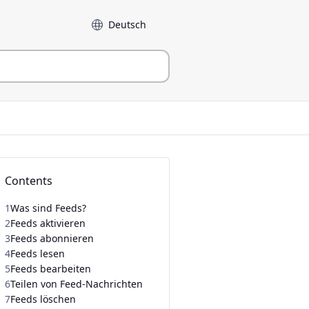
Sprache
Contents
1
Was sind Feeds?
2
Feeds aktivieren
3
Feeds abonnieren
4
Feeds lesen
5
Feeds bearbeiten
6
Teilen von Feed-Nachrichten
7
Feeds löschen