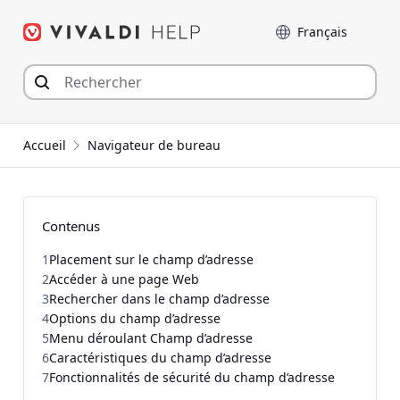
Aller
Langue
au
contenu
Accueil
Navigateur de bureau
Contenus
1
Placement sur le champ d’adresse
2
Accéder à une page Web
3
Rechercher dans le champ d’adresse
4
Options du champ d’adresse
5
Menu déroulant Champ d’adresse
6
Caractéristiques du champ d’adresse
7
Fonctionnalités de sécurité du champ d’adresse