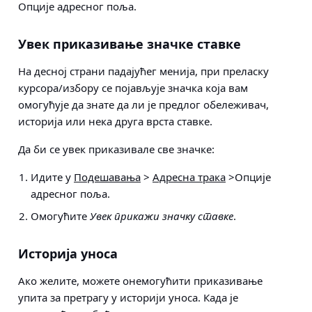
Опције адресног поља
.
Увек приказивање значке ставке
На десној страни падајућег менија, при преласку
курсора/избору се појављује значка која вам
омогућује да знате да ли је предлог обележивач,
историја или нека друга врста ставке.
Да би се увек приказивале све значке:
Идите у
Подешавања
>
Адресна трака
>Опције
адресног поља
.
Омогућите
Увек прикажи значку ставке
.
Историја уноса
Ако желите, можете онемогућити приказивање
упита за претрагу у историји уноса. Када је