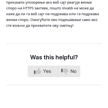
приказати упозорење ако веб сајт реагује веома
споро на HTTPS захтеве, пошто Vivaldi не може да
каже да ли га веб сајт не подржава или га подржава
веома споро. Омогућите ово подешавање само ако
сте вољни да прихватите ову сметњу!
Was this helpful?
Yes
No