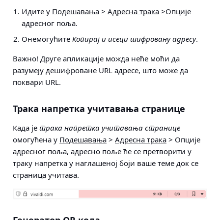
Идите у
Подешавања
>
Адресна трака
>Опције
адресног поља
.
Онемогућите
Копирај и исеци шифровану адресу
.
Важно!
Друге апликације можда неће моћи да
разумеју дешифроване URL адресе, што може да
поквари URL.
Трака напретка учитавања странице
Када је
трака напретка учитавања странице
омогућена у
Подешавања
>
Адресна трака
> Опције
адресног поља
, адресно поље ће се претворити у
траку напретка у наглашеној боји ваше теме док се
страница учитава.