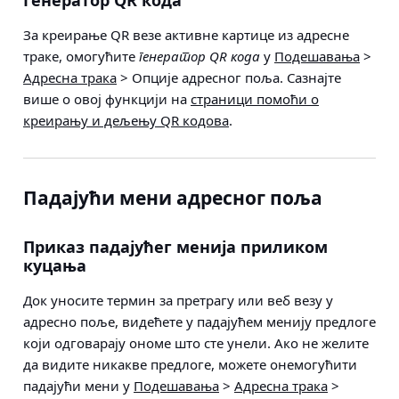
Генератор QR кода
За креирање QR везе активне картице из адресне
траке, омогућите
генератор QR кода
у
Подешавања
>
Адресна трака
> Опције адресног поља
. Сазнајте
више о овој функцији на
страници помоћи о
креирању и дељењу QR кодова
.
Падајући мени адресног поља
Приказ падајућег менија приликом
куцања
Док уносите термин за претрагу или веб везу у
адресно поље, видећете у падајућем менију предлоге
који одговарају ономе што сте унели. Ако не желите
да видите никакве предлоге, можете онемогућити
падајући мени у
Подешавања
>
Адресна трака
>