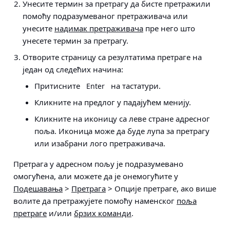
Унесите термин за претрагу да бисте претражили
помоћу подразумеваног претраживача или
унесите
надимак претраживача
пре него што
унесете термин за претрагу.
Отворите страницу са резултатима претраге на
један од следећих начина:
Притисните
на тастатури.
Enter
Кликните на предлог у падајућем менију.
Кликните на иконицу са леве стране адресног
поља. Иконица може да буде лупа за претрагу
или изабрани лого претраживача.
Претрага у адресном пољу је подразумевано
омогућена, али можете да је онемогућите у
Подешавања
>
Претрага
> Опције претраге
, ако више
волите да претражујете помоћу наменског
поља
претраге
и/или
брзих команди
.