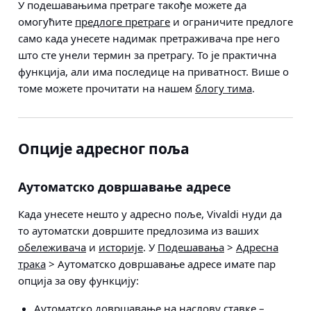
У подешавањима претраге такође можете да
омогућите
предлоге претраге
и ограничите предлоге
само када унесете надимак претраживача пре него
што сте унели термин за претрагу. То је практична
функција, али има последице на приватност. Више о
томе можете прочитати на нашем
блогу тима
.
Опције адресног поља
Аутоматско довршавање адресе
Када унесете нешто у адресно поље, Vivaldi нуди да
то аутоматски довршите предлозима из ваших
обележивача
и
историје
. У
Подешавања
>
Адресна
трака
> Аутоматско довршавање адресе
имате пар
опција за ову функцију:
Аутоматско довршавање на наслову ставке –