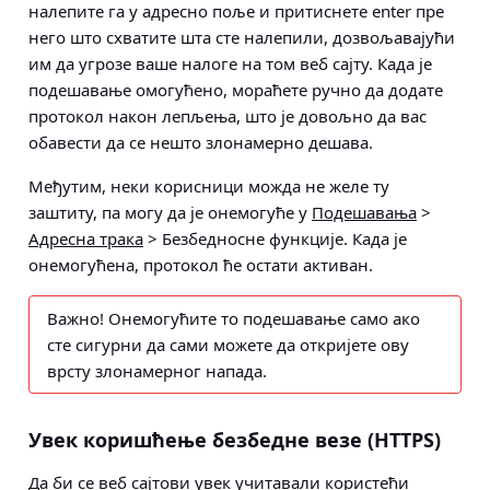
налепите га у адресно поље и притиснете enter пре
него што схватите шта сте налепили, дозвољавајући
им да угрозе ваше налоге на том веб сајту. Када је
подешавање омогућено, мораћете ручно да додате
протокол након лепљења, што је довољно да вас
обавести да се нешто злонамерно дешава.
Међутим, неки корисници можда не желе ту
заштиту, па могу да је онемогуће у
Подешавања
>
Адресна трака
>
Безбедносне функције
. Када је
онемогућена, протокол ће остати активан.
Важно!
Онемогућите то подешавање само ако
сте сигурни да сами можете да откријете ову
врсту злонамерног напада.
Увек коришћење безбедне везе (HTTPS)
Да би се веб сајтови увек учитавали користећи