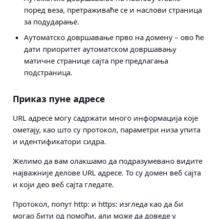
поред веза, претраживаће се и наслови страница
за подударање.
Аутоматско довршавање прво на домену – ово ће
дати приоритет аутоматском довршавању
матичне странице сајта пре предлагања
подстраница.
Приказ пуне адресе
URL адресе могу садржати много информација које
ометају, као што су протокол, параметри низа упита
и идентификатори сидра.
Желимо да вам олакшамо да подразумевано видите
најважније делове URL адресе. То су домен веб сајта
и који део веб сајта гледате.
Протокол, попут http: и https: изгледа као да би
могао бити од помоћи, али може да доведе у