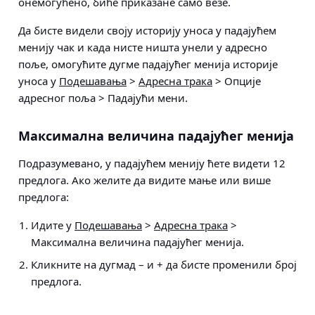
онемогућено, биће приказане само везе.
Да бисте видели своју историју уноса у падајућем
менију чак и када нисте ништа унели у адресно
поље, омогућите дугме падајућег менија историје
уноса у
Подешавања
>
Адресна трака
> Опције
адресног поља > Падајући мени
.
Максимална величина падајућег менија
Подразумевано, у падајућем менију ћете видети 12
предлога. Ако желите да видите мање или више
предлога:
Идите у
Подешавања
>
Адресна трака
>
Максимална величина падајућег менија
.
Кликните на дугмад – и + да бисте променили број
предлога.