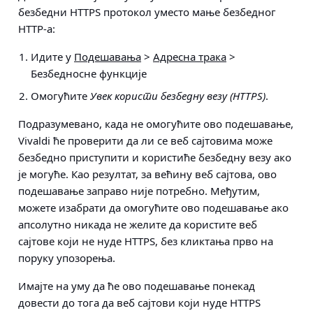
безбедни HTTPS протокол уместо мање безбедног
HTTP-а:
Идите у
Подешавања
>
Адресна трака
>
Безбедносне функције
Омогућите
Увек користи безбедну везу (HTTPS)
.
Подразумевано, када не омогућите ово подешавање,
Vivaldi ће проверити да ли се веб сајтовима може
безбедно приступити и користиће безбедну везу ако
је могуће. Као резултат, за већину веб сајтова, ово
подешавање заправо није потребно. Међутим,
можете изабрати да омогућите ово подешавање ако
апсолутно никада не желите да користите веб
сајтове који не нуде HTTPS, без кликтања прво на
поруку упозорења.
Имајте на уму да ће ово подешавање понекад
довести до тога да веб сајтови који нуде HTTPS