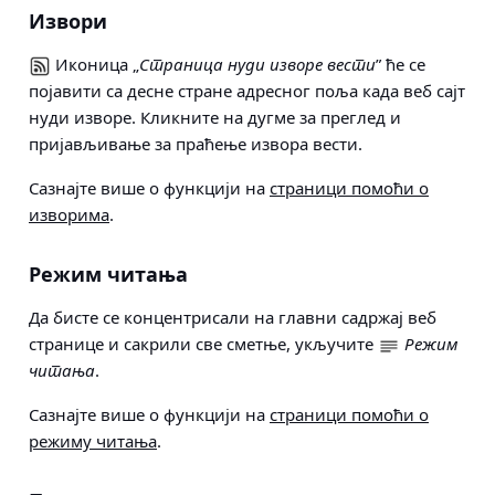
Извори
Иконица „
Страница нуди изворе вести
” ће се
појавити са десне стране адресног поља када веб сајт
нуди изворе. Кликните на дугме за преглед и
пријављивање за праћење извора вести.
Сазнајте више о функцији на
страници помоћи о
изворима
.
Режим читања
Да бисте се концентрисали на главни садржај веб
странице и сакрили све сметње, укључите
Режим
читања
.
Сазнајте више о функцији на
страници помоћи о
режиму читања
.