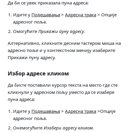
Да би се увек приказала пуна адреса:
Идите у
Подешавања
>
Адресна трака
> Опције
адресног поља
.
Омогућите
Прикажи пуну адресу
.
Алтернативно, кликните десним тастером миша на
адресно поље и у контекстном менију изаберите
Прикажи пуну адресу.
Избор адресе кликом
Да бисте поставили курсор текста на место где сте
кликнули у адресном пољу уместо да се изабере
пуна адреса:
Идите у
Подешавања
>
Адресна трака
>Опције
адресног поља
.
Онемогућите
Изабери адресу кликом
.