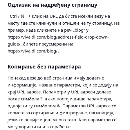
Одлазак на надређену страницу
+ клик на URL да бисте исекли везу на
Ctrl / ⌘
месту где сте кликнули и отишли ​​на ту страницу. На
пример, када кликнете на реч „blog“ у
https://vivaldi.com/blog/address-field-drop-down-
guide/
, бићете преусмерени на
https://vivaldi.com/blog/
.
Копирање без параметара
Понекад везе до веб страница имају додатне
информације, назване параметри, који се додају на
крај URL адресе. Параметри у URL адреси долазе
после симбола ?, а ако постоји више параметара,
одвојени су симболом &. Параметри URL адресе се
користе за сортирање и филтрирање, пагинацију,
језичке опције и још много тога. Али параметри се
могу користити и за праћење.