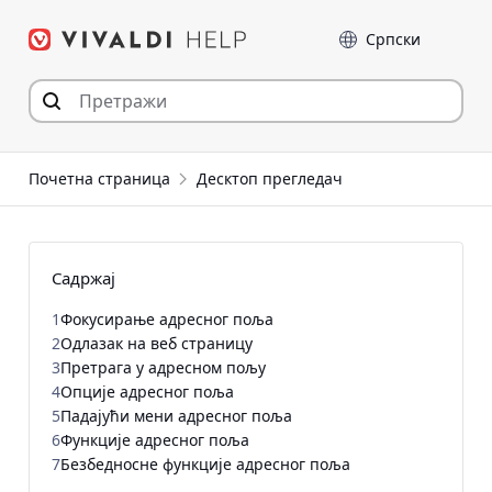
Пређи
Језик
на
садржај
Почетна страница
Десктоп прегледач
Садржај
1
Фокусирање адресног поља
2
Одлазак на веб страницу
3
Претрага у адресном пољу
4
Опције адресног поља
5
Падајући мени адресног поља
6
Функције адресног поља
7
Безбедносне функције адресног поља