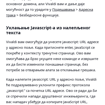
основног домена, али Vivaldi вам и даље даје
могућност да то урадите у
Подешавања
>
Адресна
трака
>
Безбедносне функције
.
Уклањање Javascript-а из налепљеног
текста
Vivaldi вам омогућује да унесете javascript: URL адресе
у адресно поље. Када притиснете enter, JavaScript се
покреће у контексту тренутне странице. Ово вам
омогућава да брзо укуцате неке команде и извршите
их да бисте изменили понашање странице, без
потребе за отварањем алата за отклањање грешака.
Када налепите javascript: URL у адресно поље, Vivaldi
ће подразумевано уклонити префикс протокола
„javascript:” са почетка URL адресе. Ово се ради да би
се спречили напади друштвеног инжењеринга, где
вас нападач убеђује да копирате JavaScript URL,