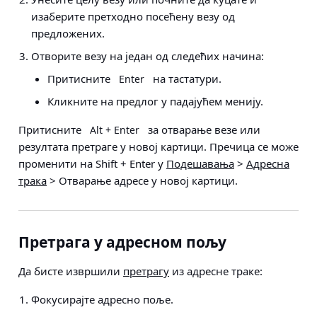
изаберите претходно посећену везу од
предложених.
Отворите везу на један од следећих начина:
Притисните
на тастатури.
Enter
Кликните на предлог у падајућем менију.
Притисните
за отварање везе или
Alt + Enter
резултата претраге у новој картици. Пречица се може
променити на Shift + Enter у
Подешавања
>
Адресна
трака
> Отварање адресе у новој картици
.
Претрага у адресном пољу
Да бисте извршили
претрагу
из адресне траке:
Фокусирајте адресно поље.