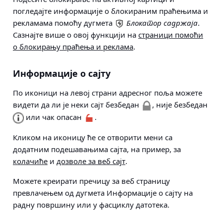
погледајте информације о блокираним праћењима и
рекламама помоћу дугмета
Блокатор садржаја
.
Сазнајте више о овој функцији на
страници помоћи
о блокирању праћења и реклама
.
Информације о сајту
По иконици на левој страни адресног поља можете
видети да ли је неки сајт безбедан
, није безбедан
или чак опасан
.
Кликом на иконицу ће се отворити мени са
додатним подешавањима сајта, на пример, за
колачиће
и
дозволе за веб сајт
.
Можете креирати пречицу за веб страницу
превлачењем од дугмета Информације о сајту на
радну површину или у фасциклу датотека.