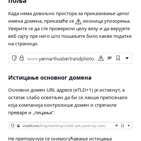
поља
Када нема довољно простора за приказивање целог
имена домена, приказаће се
иконица упозорења.
Уверите се да сте проверили целу везу и да верујете
веб сајту пре него што пошаљете било какве податке
на страници.
Истицање основног домена
Основни домен URL адресе (eTLD+1) је истакнут, а
остатак слабо осветљен да би се лакше препознало
која компанија контролише домен и спречиле
преваре и „пецања”.
Не препоручује се онемогућавање истицања