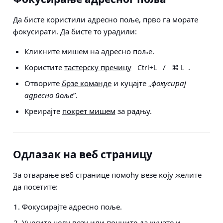
Да бисте користили адресно поље, прво га морате
фокусирати. Да бисте то урадили:
Кликните мишем на адресно поље.
Користите
тастерску пречицу
/
.
Ctrl+L
⌘ L
Отворите
брзе команде
и куцајте „
фокусирај
адресно поље
”.
Креирајте
покрет мишем
за радњу.
Одлазак на веб страницу
За отварање веб странице помоћу везе коју желите
да посетите:
Фокусирајте адресно поље.
Унесите целу везу или почните да куцате и