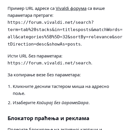
Пример URL адресе са
Vivaldi форума
са више
параметара претраге:
https://forum.vivaldi.net/search?
term=tab%20stacks&in=titlesposts&matchWords=
all&categories%5B%5D=32&sortBy=relevance&sor
.
tDirection=desc&showAs=posts
Исти URL без параметара:
.
https://forum.vivaldi.net/search
За копирање везе без параметара:
Кликните десним тастером миша на адресно
поље.
Изаберите
Копирај без параметара
.
Блокатор праћења и реклама
Подесите блокирање на активној картици и