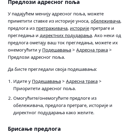
Предлози адресног поља
У падајућем менију адресног поља, можете
приметити ставке из историје уноса,
обележивача
,
предлога из
претраживача
,
историје
претраге и
прегледања и
директних подударања
. Ако неки од
предлога ометају ваш ток прегледања, можете их
онемогућити у
Подешавања
>
Адресна трака
>
Предлози адресног поља
.
Да бисте прегледали своја подешавања:
Идите у
Подешавања
>
Адресна трака
>
Приоритети адресног поља
.
Омогућите/онемогућите предлоге из
обележивача, предлога претраге, историје и
директног подударања како желите.
Брисање предлога