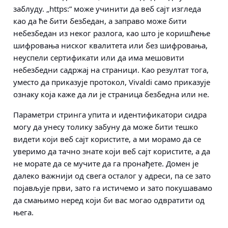
заблуду. „https:” може учинити да веб сајт изгледа
као да ће бити безбедан, а заправо може бити
небезбедан из неког разлога, као што је коришћење
шифровања ниског квалитета или без шифровања,
неуспели сертификати или да има мешовити
небезбедни садржај на страници. Као резултат тога,
уместо да приказује протокол, Vivaldi само приказује
ознаку која каже да ли је страница безбедна или не.
Параметри стринга упита и идентификатори сидра
могу да унесу толику забуну да може бити тешко
видети који веб сајт користите, а ми морамо да се
уверимо да тачно знате који веб сајт користите, а да
не морате да се мучите да га пронађете. Домен је
далеко важнији од свега осталог у адреси, па се зато
појављује први, зато га истичемо и зато покушавамо
да смањимо неред који би вас могао одвратити од
њега.