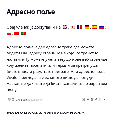
Адресно поље
Овај чланак је доступан и на:
Адресно поље је део
адресне траке
где можете
видети URL адресу странице на којој се тренутно
налазите. Ту можете унети везу до нове веб странице
коју желите посетити или термин за претрагу да
бисте видели резултате претраге. Али адресно поље
Vivaldi прегледача има много више да понуди.
Наставите да читате да бисте сазнали све о адресном
пољу.
Фокусирање адресног поља