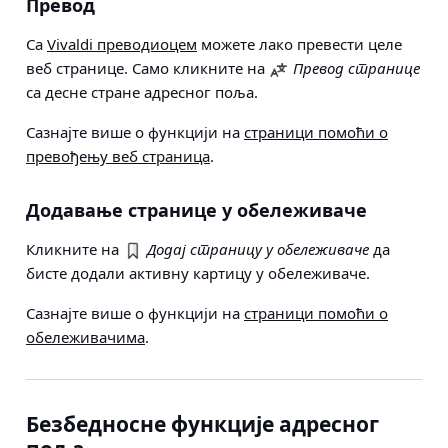
Превод
Са
Vivaldi преводиоцем
можете лако превести целе
веб странице. Само кликните на
Превод странице
са десне стране адресног поља.
Сазнајте више о функцији на
страници помоћи о
превођењу веб страница
.
Додавање странице у обележиваче
Кликните на
Додај страницу у обележиваче
да
бисте додали активну картицу у обележиваче.
Сазнајте више о функцији на
страници помоћи о
обележивачима
.
Безбедносне функције адресног