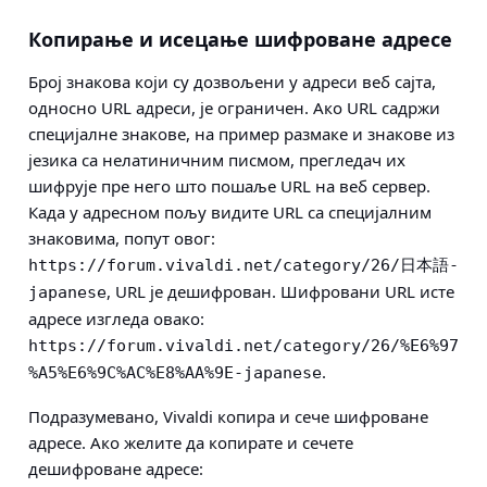
Копирање и исецање шифроване адресе
Број знакова који су дозвољени у адреси веб сајта,
односно URL адреси, је ограничен. Ако URL садржи
специјалне знакове, на пример размаке и знакове из
језика са нелатиничним писмом, прегледач их
шифрује пре него што пошаље URL на веб сервер.
Када у адресном пољу видите URL са специјалним
знаковима, попут овог:
https://forum.vivaldi.net/category/26/日本語-
, URL је дешифрован. Шифровани URL исте
japanese
адресе изгледа овако:
https://forum.vivaldi.net/category/26/%E6%97
.
%A5%E6%9C%AC%E8%AA%9E-japanese
Подразумевано, Vivaldi копира и сече шифроване
адресе. Ако желите да копирате и сечете
дешифроване адресе: