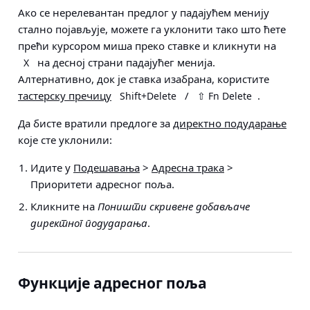
Ако се нерелевантан предлог у падајућем менију
стално појављује, можете га уклонити тако што ћете
прећи курсором миша преко ставке и кликнути на
на десној страни падајућег менија.
X
Алтернативно, док је ставка изабрана, користите
тастерску пречицу
/
.
Shift+Delete
⇧ Fn Delete
Да бисте вратили предлоге за
директно подударање
које сте уклонили:
Идите у
Подешавања
>
Адресна трака
>
Приоритети адресног поља
.
Кликните на
Поништи скривене добављаче
директног подударања
.
Функције адресног поља