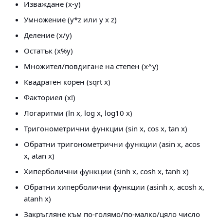
Изваждане (x-y)
Умножение (y*z или y x z)
Деление (x/y)
Остатък (x%y)
Множител/повдигане на степен (x^y)
Квадратен корен (sqrt x)
Факториел (x!)
Логаритми (ln x, log x, log10 x)
Тригонометрични функции (sin x, cos x, tan x)
Обратни тригонометрични функции (asin x, acos
x, atan x)
Хиперболични функции (sinh x, cosh x, tanh x)
Обратни хиперболични функции (asinh x, acosh x,
atanh x)
Закръгляне към по-голямо/по-малко/цяло число