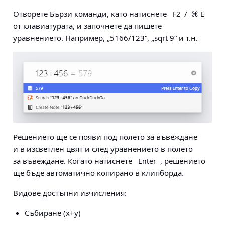
Отворете Бързи команди, като натиснете
/
F2
⌘ E
от клавиатурата, и започнете да пишете
уравнението. Например, „5166/123“, „sqrt 9“ и т.н.
Решението ще се появи под полето за въвеждане
и в изсветлен цвят и след уравнението в полето
за въвеждане. Когато натиснете
, решението
Enter
ще бъде автоматично копирано в клипборда.
Видове достъпни изчисления:
Събиране (x+y)