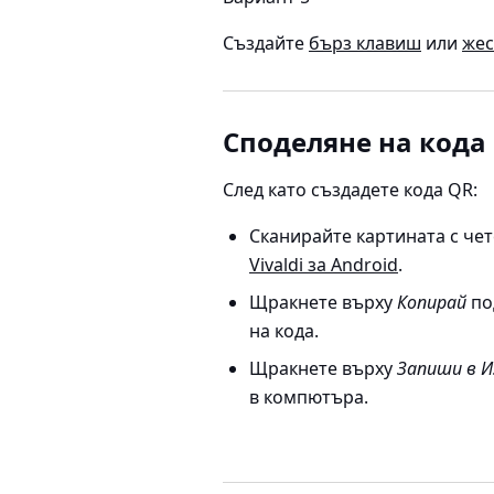
Създайте
бърз клавиш
или
жес
Споделяне на кода
След като създадете кода QR:
Сканирайте картината с чет
Vivaldi за Android
.
Щракнете върху
Копирай
по
на кода.
Щракнете върху
Запиши в 
в компютъра.