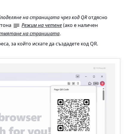
Споделяне на страницата чрез код QR
отдясно
утона
Режим на четене
(ако е наличен
тмятане на страницата
.
са, за който искате да създадете код QR.