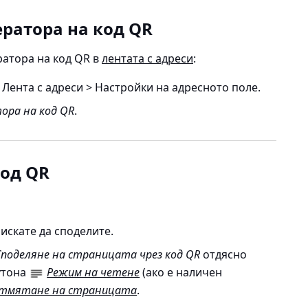
ератора на код QR
ратора на код QR в
лентата с адреси
:
 Лента с адреси > Настройки на адресното поле
.
ора на код QR
.
код QR
искате да споделите.
Споделяне на страницата чрез код QR
отдясно
утона
Режим на четене
(ако е наличен
тмятане на страницата
.