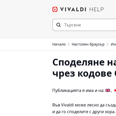
Прескочи
към съдържанието
Начало
Настолен браузър
Ин
Споделяне н
чрез кодове
Публикацията я има и на:
Във Vivaldi може лесно да съз
и да го споделите с други хора.