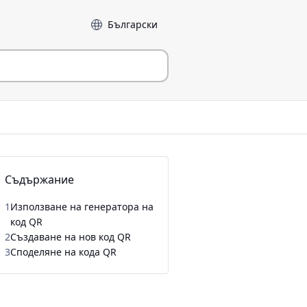
Език
Съдържание
1
Използване на генератора на
код QR
2
Създаване на нов код QR
3
Споделяне на кода QR