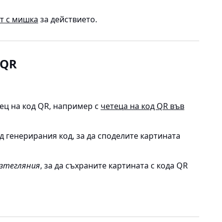
т с мишка
за действието.
 QR
ец на код QR, например с
четеца на код QR във
д генерирания код, за да споделите картината
Изтегляния
, за да съхраните картината с кода QR