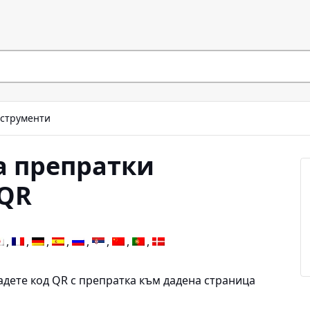
струменти
а препратки
 QR
дадете код QR с препратка към дадена страница