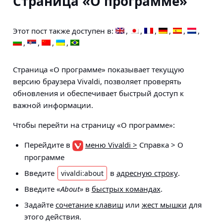
Страница «О программе»
Этот пост также доступен в:
Страница «О программе» показывает текущую
версию браузера Vivaldi, позволяет проверять
обновления и обеспечивает быстрый доступ к
важной информации.
Чтобы перейти на страницу «О программе»:
Перейдите в
меню Vivaldi >
Справка > О
программе
Введите
в
адресную строку
.
vivaldi:about
Введите «
About»
в
быстрых командах
.
Задайте
сочетание клавиш
или
жест мышки
для
этого действия.