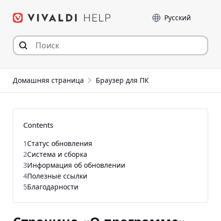
Перейти
Language
к
содержимому
Домашняя страница
Браузер для ПК
Contents
1
Статус обновления
2
Система и сборка
3
Информация об обновлении
4
Полезные ссылки
5
Благодарности