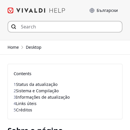
Skip
Language
to
content
Home
Desktop
Contents
1
Status da atualização
2
Sistema e Compilação
3
Informações de atualização
4
Links úteis
5
Créditos