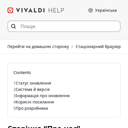
Перейти
Мова
до
статті
Перейти на домашню сторінку
Стаціонарний браузер
Contents
1
Статус оновлення
2
Система й версія
3
Інформація про оновлення
4
Корисні посилання
5
Про розробника