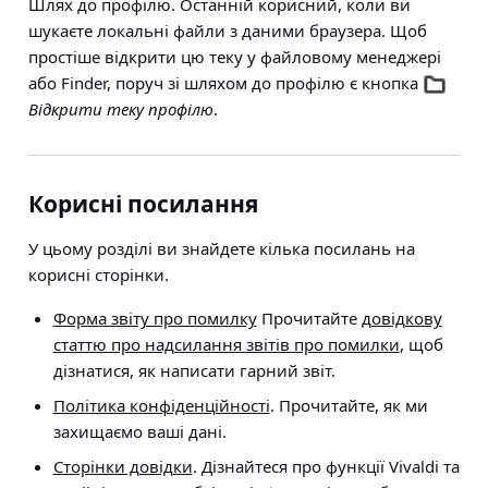
Шлях до профілю. Останній корисний, коли ви
шукаєте локальні файли з даними браузера. Щоб
простіше відкрити цю теку у файловому менеджері
або Finder, поруч зі шляхом до профілю є кнопка
Відкрити теку профілю
.
Корисні посилання
У цьому розділі ви знайдете кілька посилань на
корисні сторінки.
Форма звіту про помилку
Прочитайте
довідкову
статтю про надсилання звітів про помилки
, щоб
дізнатися, як написати гарний звіт.
Політика конфіденційності
. Прочитайте, як ми
захищаємо ваші дані.
Сторінки довідки
. Дізнайтеся про функції Vivaldi та