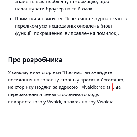
знайдіть всю необхідну інформацію, щоб
налаштувати браузер на свій смак.
Примітки до випуску. Перегляньте журнал змін із
переліком усіх нещодавніх оновлень (нові
функції, покращення, виправлення помилок).
Про розробника
У самому низу сторінки “Про нас” ви знайдете
посилання на
головну сторінку проєктів Chromium
,
на сторінку Подяки за адресою
, де
vivaldi:credits
перераховані ліцензії стороннього коду,
використаного у Vivaldi, а також на
гру Vivaldia
.