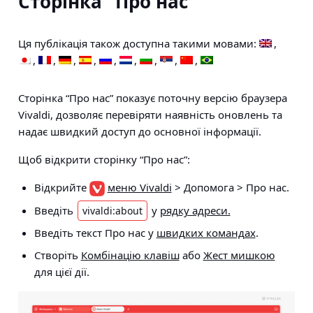
Сторінка “Про нас”
Ця публікація також доступна такими мовами:
Сторінка “Про нас” показує поточну версію браузера
Vivaldi, дозволяє перевіряти наявність оновлень та
надає швидкий доступ до основної інформації.
Щоб відкрити сторінку “Про нас”:
Відкрийте
меню Vivaldi
> Допомога > Про нас.
Введіть
у
рядку адреси.
vivaldi:about
Введіть текст Про нас у
швидких командах
.
Створіть
Комбінацію клавіш
або
Жест мишкою
для цієї дії.