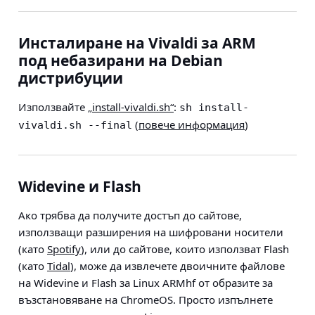
Инсталиране на Vivaldi за ARM
под небазирани на Debian
дистрибуции
Използвайте
„install-vivaldi.sh“
:
sh install-
(
повече информация
)
vivaldi.sh --final
Widevine и Flash
Ако трябва да получите достъп до сайтове,
използващи разширения на шифровани носители
(като
Spotify
), или до сайтове, които използват Flash
(като
Tidal
), може да извлечете двоичните файлове
на Widevine и Flash за Linux ARMhf от образите за
възстановяване на ChromeOS. Просто изпълнете