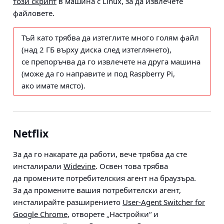
този скрипт
в машина с Linux, за да извлечете
файловете.
Тъй като трябва да изтеглите много голям файл
(над 2 ГБ върху диска след изтеглянето),
се препоръчва да го извлечете на друга машина
(може да го направите и под Raspberry Pi,
ако имате място).
Netflix
За да го накарате да работи, вече трябва да сте
инсталирали
Widevine
. Освен това трябва
да промените потребителския агент на браузъра.
За да промените вашия потребителски агент,
инсталирайте разширението
User-Agent Switcher for
Google Chrome
, отворете „Настройки“ и