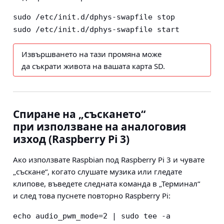
sudo /etc/init.d/dphys-swapfile stop
sudo /etc/init.d/dphys-swapfile start
Извършването на тази промяна може
да съкрати живота на вашата карта SD.
Спиране на „съскането“
при използване на аналоговия
изход (Raspberry Pi 3)
Ако използвате Raspbian под Raspberry Pi 3 и чувате
„съскане“, когато слушате музика или гледате
клипове, въведете следната команда в „Терминал“
и след това пуснете повторно Raspberry Pi:
echo audio_pwm_mode=2 | sudo tee -a 