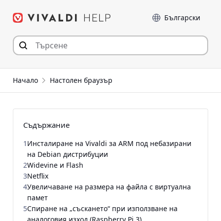
Прескочи
Език
към съдържанието
Начало
Настолен браузър
Съдържание
1
Инсталиране на Vivaldi за ARM под небазирани
на Debian дистрибуции
2
Widevine и Flash
3
Netflix
4
Увеличаване на размера на файла с виртуална
памет
5
Спиране на „съскането“ при използване на
аналоговия изход (Raspberry Pi 3)