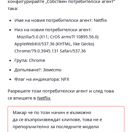
конфигурирайте „Собствен потребителски агент“
така:
Име на новия потребителски агент:
Netflix
Низ на новия потребителски агент:
Mozilla/5.0 (X11; CrOS armv7l 10895.56.0)
AppleWebKit/537.36 (KHTML, like Gecko)
Chrome/79.0.3945.131 Safari/537.36
Група:
Chrome
Допълване?:
Замести
Флаг на индикатора:
NFX
Разрешете този потребителски агент и след това
се впишете в
Netflix
.
Макар че по този начин е
възможно
да се възпроизвеждат клипове, това не е
препоръчително за последните модели