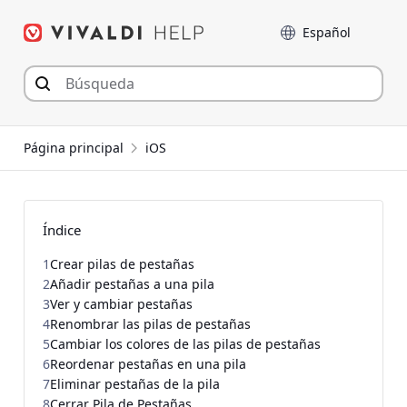
Saltar
Language
al
contenido
Página principal
iOS
Índice
1
Crear pilas de pestañas
2
Añadir pestañas a una pila
3
Ver y cambiar pestañas
4
Renombrar las pilas de pestañas
5
Cambiar los colores de las pilas de pestañas
6
Reordenar pestañas en una pila
7
Eliminar pestañas de la pila
8
Cerrar Pila de Pestañas