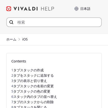
コ
言語
ン
テ
ン
ツ
へ
ジ
ホーム
iOS
ャ
ン
プ
Contents
1
タブスタックの作成
2
タブをスタックに追加する
3
タブの表示と切り替え
4
タブスタックの名前の変更
5
タブスタックの色の変更
6
スタック内のタブの並べ替え
7
タブのスタックからの削除
8
タブスタックを閉じる