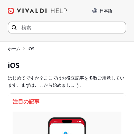
コ
言語
ン
テ
ン
ツ
へ
ジ
ホーム
iOS
ャ
ン
iOS
プ
はじめてですか？ここではお役立記事を多数ご用意してい
ます。
まずはここから始めましょう
。
注目の記事