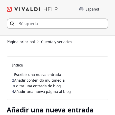
Saltar
Language
al
contenido
Página principal
Cuenta y servicios
Índice
1
Escribir una nueva entrada
2
Añadir contenido multimedia
3
Editar una entrada de blog
4
Añadir una nueva página al blog
Añadir una nueva entrada