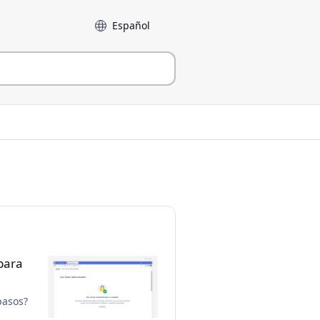
Language
para
pasos?