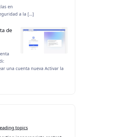
glas en
eguridad a la […]
ta de
uenta
di:
ar una cuenta nueva Activar la
eading topics