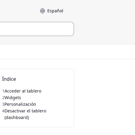
Language
Índice
1
Acceder al tablero
2
Widgets
3
Personalización
4
Desactivar el tablero
(dashboard)