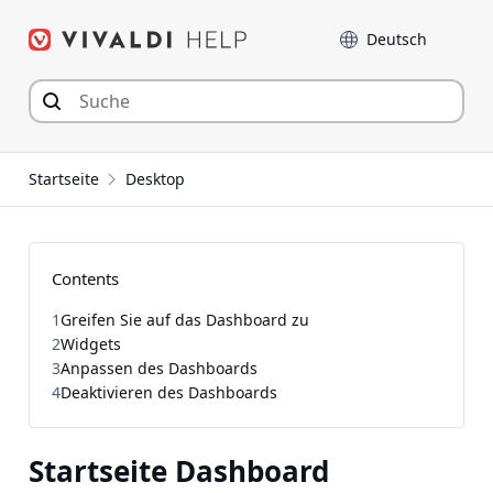
Zum
Sprache
Inhalt
springen
Startseite
Desktop
Contents
1
Greifen Sie auf das Dashboard zu
2
Widgets
3
Anpassen des Dashboards
4
Deaktivieren des Dashboards
Startseite Dashboard