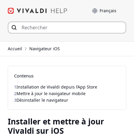
Aller
Langue
au
contenu
Accueil
Navigateur iOS
Contenus
1
Installation de Vivaldi depuis l’App Store
2
Mettre à jour le navigateur mobile
3
Désinstaller le navigateur
Installer et mettre à jour
Vivaldi sur iOS