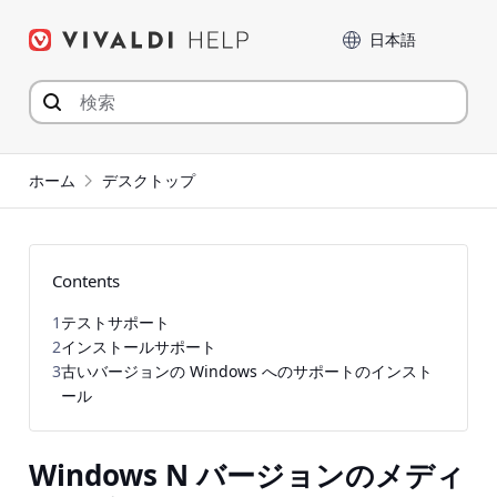
コ
言語
ン
テ
ン
ツ
へ
ジ
ホーム
デスクトップ
ャ
ン
プ
Contents
1
テストサポート
2
インストールサポート
3
古いバージョンの Windows へのサポートのインスト
ール
Windows N バージョンのメディ