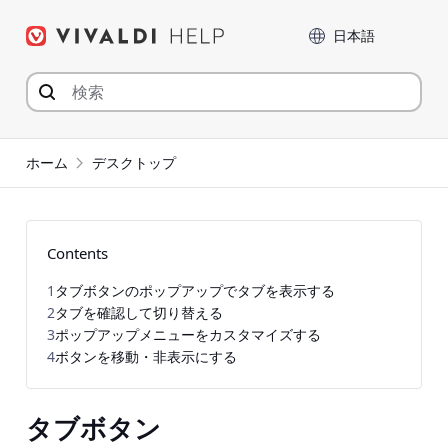
コ
言語
ン
テ
ン
ツ
へ
ジ
ホーム
デスクトップ
ャ
ン
プ
Contents
1
タブボタンのポップアップでタブを表示する
2
タブを確認して切り替える
3
ポップアップメニューをカスタマイズする
4
ボタンを移動・非表示にする
タブボタン