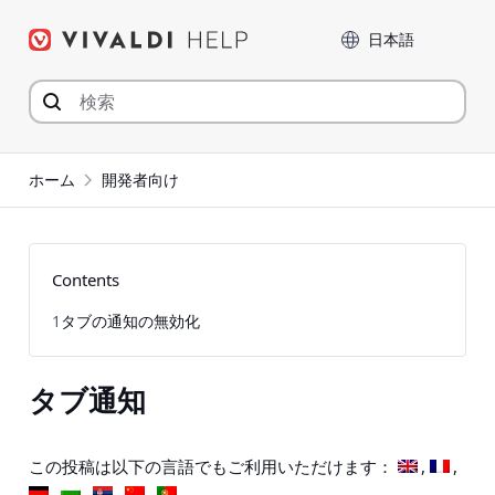
コ
言語
ン
テ
ン
ツ
へ
ジ
ホーム
開発者向け
ャ
ン
プ
Contents
1
タブの通知の無効化
タブ通知
この投稿は以下の言語でもご利用いただけます：