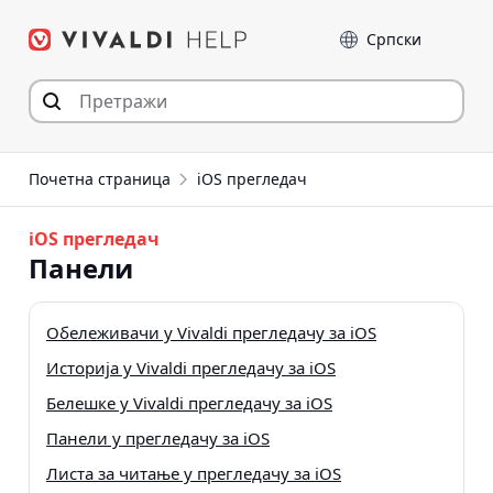
Пређи
Језик
на
садржај
Почетна страница
iOS прегледач
iOS прегледач
Панели
Обележивачи у Vivaldi прегледачу за iOS
Историја у Vivaldi прегледачу за iOS
Белешке у Vivaldi прегледачу за iOS
Панели у прегледачу за iOS
Листа за читање у прегледачу за iOS