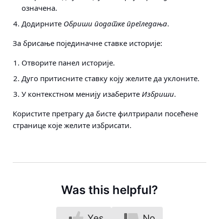
означена.
Додирните
Обриши податке прегледања
.
За брисање појединачне ставке историје:
Отворите панел историје.
Дуго притисните ставку коју желите да уклоните.
У контекстном менију изаберите
Избриши
.
Користите претрагу да бисте филтрирали посећене
странице које желите избрисати.
Was this helpful?
Yes
No