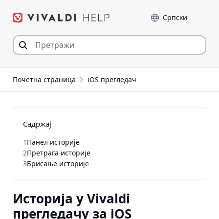
Пређи
Језик
на
садржај
Почетна страница
iOS прегледач
Садржај
1
Панел историје
2
Претрага историје
3
Брисање историје
Историја у Vivaldi
прегледачу за iOS