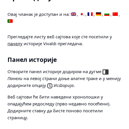
Овај чланак је доступан и на:
Прегледајте листу веб сајтова које сте посетили у
панелу
историје Vivaldi прегледача.
Панел историје
Отворите панел историје додиром на дугме
Панели
на левој страни доње алатне траке и у менију
додирните опцију
Историја
.
Веб сајтови ће бити наведени хронолошки у
опадајућем редоследу (прво недавно посећени).
Додирните ставку да бисте поново посетили
страницу.