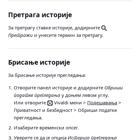
Претрага историје
За претрагу ставке историје, додирните
Претражи
и унесите термин за претрагу.
Брисање историје
За брисање историје прегледања:
Отворите панел историје и додирните
Обриши
податке прегледања
у доњем левом углу.
Или отворите
Vivaldi мени >
Подешавања
>
Приватност и безбедност > Обриши податке
прегледања
.
Изаберите временски опсег.
Уверите се да је опција
Историја прегледања