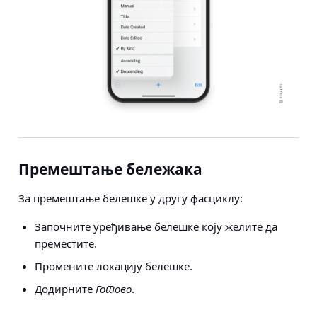
Премештање бележака
За премештање белешке у другу фасциклу:
Започните уређивање белешке коју желите да
преместите.
Промените локацију белешке.
Додирните
Готово
.