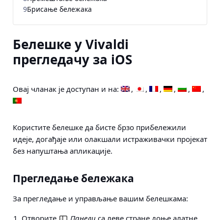
9
Брисање бележака
Белешке у Vivaldi
прегледачу за iOS
Овај чланак је доступан и на:
Користите белешке да бисте брзо прибележили
идеје, догађаје или олакшали истраживачки пројекат
без напуштања апликације.
Прегледање бележака
За прегледање и управљање вашим белешкама:
Отворите
Панели
са леве стране доње алатне