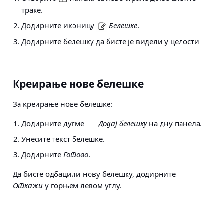
траке.
Додирните иконицу
Белешке
.
Додирните белешку да бисте је видели у целости.
Креирање нове белешке
За креирање нове белешке:
Додирните дугме
Додај белешку
на дну панела.
Унесите текст белешке.
Додирните
Готово
.
Да бисте одбацили нову белешку, додирните
Откажи
у горњем левом углу.