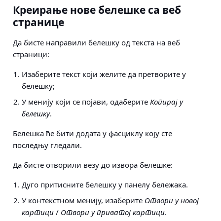
Креирање нове белешке са веб
странице
Да бисте направили белешку од текста на веб
страници:
Изаберите текст који желите да претворите у
белешку;
У менију који се појави, одаберите
Копирај у
белешку
.
Белешка ће бити додата у фасциклу коју сте
последњу гледали.
Да бисте отворили везу до извора белешке:
Дуго притисните белешку у панелу бележака.
У контекстном менију, изаберите
Отвори у новој
картици
/
Отвори у приватој картици
.