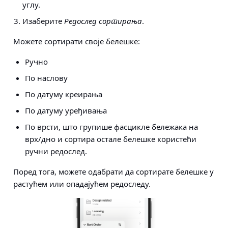
углу.
Изаберите
Редослед сортирања
.
Можете сортирати своје белешке:
Ручно
По наслову
По датуму креирања
По датуму уређивања
По врсти, што групише фасцикле бележака на
врх/дно и сортира остале белешке користећи
ручни редослед.
Поред тога, можете одабрати да сортирате белешке у
растућем или опадајућем редоследу.