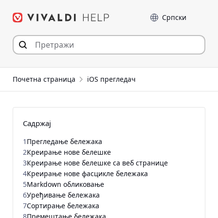
Пређи
Језик
на
садржај
Почетна страница
iOS прегледач
Садржај
1
Прегледање бележака
2
Креирање нове белешке
3
Креирање нове белешке са веб странице
4
Креирање нове фасцикле бележака
5
Markdown обликовање
6
Уређивање бележака
7
Сортирање бележака
8
Премештање бележака