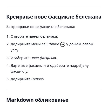
Креирање нове фасцикле бележака
За креирање нове фасцикле бележака:
Отворите панел бележака.
Додирните мени са 3 тачке
у доњем левом
углу.
Изаберите
Нова фасцикла
.
Дајте име фасцикли и одаберите надређену
фасциклу.
Додирните
Готово
.
Markdown обликовање