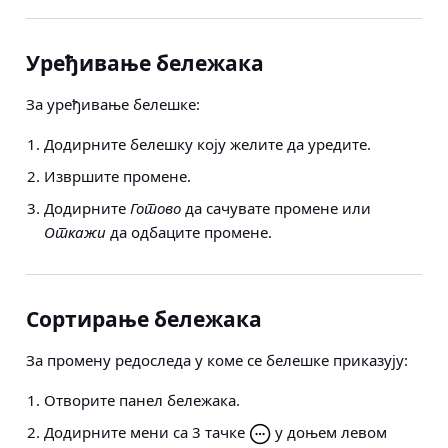
Уређивање бележака
За уређивање белешке:
Додирните белешку коју желите да уредите.
Извршите промене.
Додирните
Готово
да сачувате промене или
Откажи
да одбаците промене.
Сортирање бележака
За промену редоследа у коме се белешке приказују:
Отворите панел бележака.
Додирните мени са 3 тачке
у доњем левом