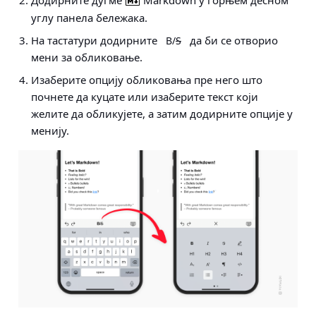
Додирните дугме
Markdown у горњем десном
углу панела бележака.
На тастатури додирните
да би се отворио
B
/
S
мени за обликовање.
Изаберите опцију обликовања пре него што
почнете да куцате или изаберите текст који
желите да обликујете, а затим додирните опције у
менију.