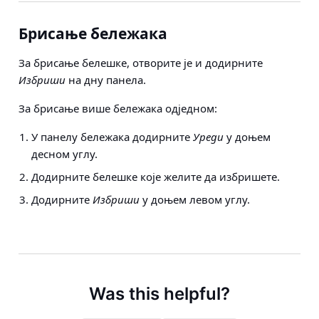
Брисање бележака
За брисање белешке, отворите је и додирните
Избриши
на дну панела.
За брисање више бележака одједном:
У панелу бележака додирните
Уреди
у доњем
десном углу.
Додирните белешке које желите да избришете.
Додирните
Избриши
у доњем левом углу.
Was this helpful?