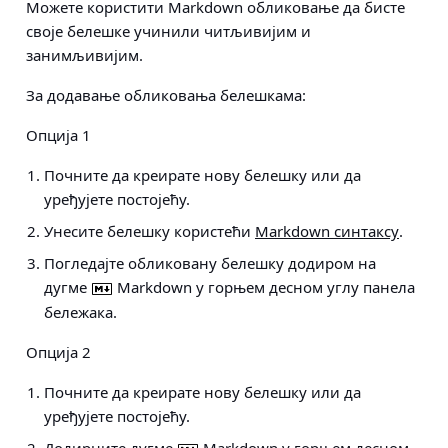
Можете користити Markdown обликовање да бисте
своје белешке учинили читљивијим и
занимљивијим.
За додавање обликовања белешкама:
Опција 1
Почните да креирате нову белешку или да
уређујете постојећу.
Унесите белешку користећи
Markdown синтаксу
.
Погледајте обликовану белешку додиром на
дугме
Markdown у горњем десном углу панела
бележака.
Опција 2
Почните да креирате нову белешку или да
уређујете постојећу.